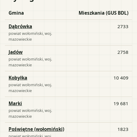
Gmina
Mieszkania (GUS BDL)
Dąbrówka
2733
powiat
wołomiński
, woj.
mazowieckie
Jadów
2758
powiat
wołomiński
, woj.
mazowieckie
Kobyłka
10 409
powiat
wołomiński
, woj.
mazowieckie
Marki
19 681
powiat
wołomiński
, woj.
mazowieckie
Poświętne (wołomiński)
1823
powiat
wołomiński
, woj.