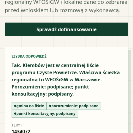
regionalny WFOŚiGW i lokalne dane do zebrania
przed wnioskiem lub rozmową z wykonawcą.
Sprawdź dofinansowanie
SZYBKA ODPOWIEDŹ
Tak. Klembów jest w centralnej liście
programu Czyste Powietrze. Właściwa ścieżka
regionalna to WFOŚiGW w Warszawie.
Porozumienie: podpisane; punkt
konsultacyjny: podpisany.
gmina na liście
porozumienie:
podpisane
punkt konsultacyjny:
podpisany
TERYT
1434072