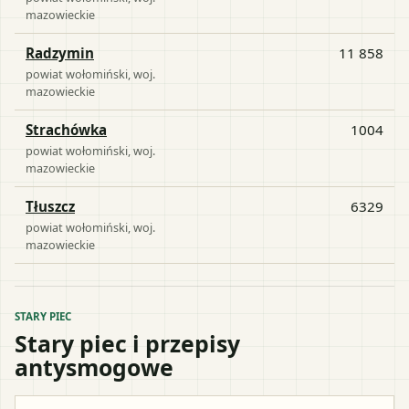
mazowieckie
Radzymin
11 858
powiat
wołomiński
, woj.
mazowieckie
Strachówka
1004
powiat
wołomiński
, woj.
mazowieckie
Tłuszcz
6329
powiat
wołomiński
, woj.
mazowieckie
STARY PIEC
Stary piec i przepisy
antysmogowe