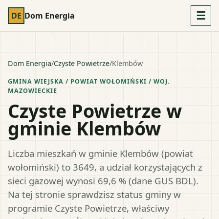
☰
DE
Dom Energia
Dom Energia
/
Czyste Powietrze
/
Klembów
GMINA WIEJSKA
/ POWIAT
WOŁOMIŃSKI
/ WOJ.
MAZOWIECKIE
Czyste Powietrze w
gminie Klembów
Liczba mieszkań w gminie Klembów (powiat
wołomiński) to 3649, a udział korzystających z
sieci gazowej wynosi 69,6 % (dane GUS BDL).
Na tej stronie sprawdzisz status gminy w
programie Czyste Powietrze, właściwy