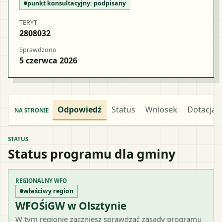
punkt konsultacyjny:
podpisany
TERYT
2808032
Sprawdzono
5 czerwca 2026
Odpowiedź
Status
Wniosek
Dotacja
NA STRONIE
STATUS
Status programu dla gminy
REGIONALNY WFO
właściwy region
WFOŚiGW w Olsztynie
W tym regionie zaczniesz sprawdzać zasady programu