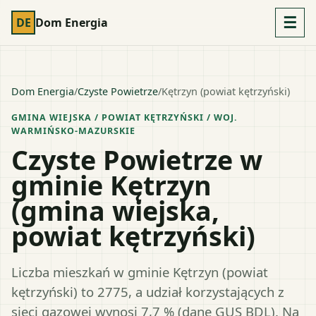
☰
DE
Dom Energia
Dom Energia
/
Czyste Powietrze
/
Kętrzyn (powiat kętrzyński)
GMINA WIEJSKA
/ POWIAT
KĘTRZYŃSKI
/ WOJ.
WARMIŃSKO-MAZURSKIE
Czyste Powietrze w
gminie Kętrzyn
(gmina wiejska,
powiat kętrzyński)
Liczba mieszkań w gminie Kętrzyn (powiat
kętrzyński) to 2775, a udział korzystających z
sieci gazowej wynosi 7,7 % (dane GUS BDL). Na