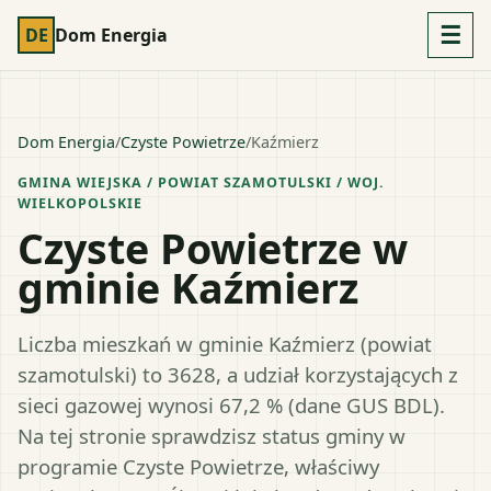
☰
DE
Dom Energia
Dom Energia
/
Czyste Powietrze
/
Kaźmierz
GMINA WIEJSKA
/ POWIAT
SZAMOTULSKI
/ WOJ.
WIELKOPOLSKIE
Czyste Powietrze w
gminie Kaźmierz
Liczba mieszkań w gminie Kaźmierz (powiat
szamotulski) to 3628, a udział korzystających z
sieci gazowej wynosi 67,2 % (dane GUS BDL).
Na tej stronie sprawdzisz status gminy w
programie Czyste Powietrze, właściwy