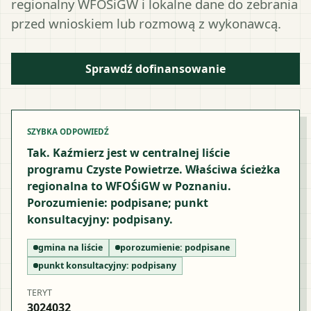
regionalny WFOŚiGW i lokalne dane do zebrania
przed wnioskiem lub rozmową z wykonawcą.
Sprawdź dofinansowanie
SZYBKA ODPOWIEDŹ
Tak. Kaźmierz jest w centralnej liście
programu Czyste Powietrze. Właściwa ścieżka
regionalna to WFOŚiGW w Poznaniu.
Porozumienie: podpisane; punkt
konsultacyjny: podpisany.
gmina na liście
porozumienie:
podpisane
punkt konsultacyjny:
podpisany
TERYT
3024032