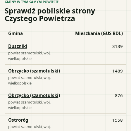
GMINY W TYM SAMYM POWIECIE
Sprawdź pobliskie strony
Czystego Powietrza
Gmina
Mieszkania (GUS BDL)
Duszniki
3139
powiat
szamotulski
, woj.
wielkopolskie
Obrzycko (szamotulski)
1489
powiat
szamotulski
, woj.
wielkopolskie
Obrzycko (szamotulski)
876
powiat
szamotulski
, woj.
wielkopolskie
Ostroróg
1558
powiat
szamotulski
, woj.