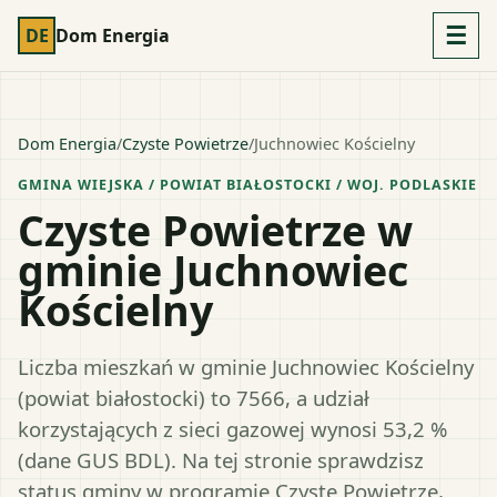
☰
DE
Dom Energia
Dom Energia
/
Czyste Powietrze
/
Juchnowiec Kościelny
GMINA WIEJSKA
/ POWIAT
BIAŁOSTOCKI
/ WOJ.
PODLASKIE
Czyste Powietrze w
gminie Juchnowiec
Kościelny
Liczba mieszkań w gminie Juchnowiec Kościelny
(powiat białostocki) to 7566, a udział
korzystających z sieci gazowej wynosi 53,2 %
(dane GUS BDL). Na tej stronie sprawdzisz
status gminy w programie Czyste Powietrze,