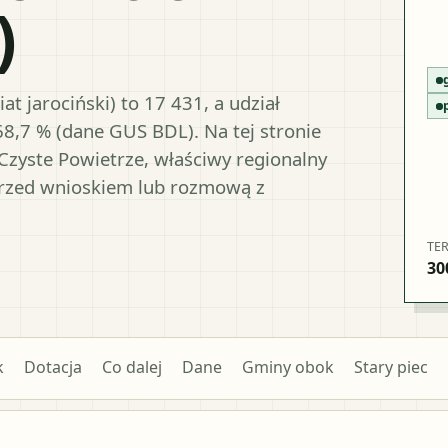
)
t jarociński) to 17 431, a udział
68,7 % (dane GUS BDL). Na tej stronie
Czyste Powietrze, właściwy regionalny
przed wnioskiem lub rozmową z
TE
30
k
Dotacja
Co dalej
Dane
Gminy obok
Stary piec