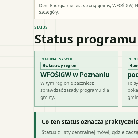
Dom Energia nie jest stroną gminy, WFOŚiGW, NF
szczegóły.
STATUS
Status programu
REGIONALNY WFO
PORO
właściwy region
po
WFOŚiGW w Poznaniu
po
W tym regionie zaczniesz
To sy
sprawdzać zasady programu dla
poka
gminy.
gmin
Co ten status oznacza praktyczni
Status z listy centralnej mówi, gdzie zacz