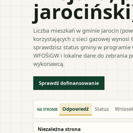
jarociński
Liczba mieszkań w gminie Jarocin (powia
korzystających z sieci gazowej wynosi 
sprawdzisz status gminy w programie 
WFOŚiGW i lokalne dane do zebrania 
wykonawcą.
Sprawdź dofinansowanie
Odpowiedź
Status
Wniose
NA STRONIE
Niezależna strona