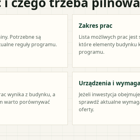
 i czego trzeba pilnow
Zakres prac
miny. Potrzebne są
Lista możliwych prac jest
ktualne reguły programu.
które elementy budynku kw
programu.
Urządzenia i wymag
rac wynika z budynku, a
Jeżeli inwestycja obejmuj
tym warto porównywać
sprawdź aktualne wymag
oferty.