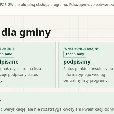
OŚiGW ani oficjalną obsługą programu. Pokazujemy, co potwierdzają
 dla gminy
ZUMIENIE
PUNKT KONSULTACYJNY
dpisane
podpisany
dpisane
podpisany
gnał, czy centralna lista
Status punktu konsultacyjno
zuje podpisany status
informacyjnego według
y.
centralnej listy programu.
e
ąć weryfikację, ale nie rozstrzyga kwoty ani kwalifikacji do