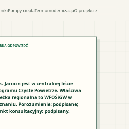
niki
Pompy ciepła
Termomodernizacja
O projekcie
YBKA ODPOWIEDŹ
k. Jarocin jest w centralnej liście
ogramu Czyste Powietrze. Właściwa
ieżka regionalna to WFOŚiGW w
znaniu. Porozumienie: podpisane;
nkt konsultacyjny: podpisany.