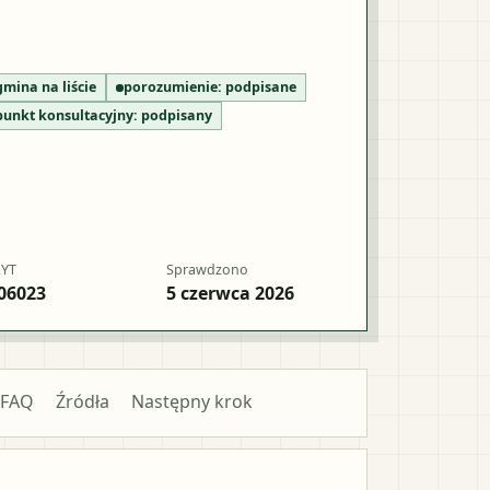
gmina na liście
porozumienie:
podpisane
punkt konsultacyjny:
podpisany
RYT
Sprawdzono
06023
5 czerwca 2026
FAQ
Źródła
Następny krok