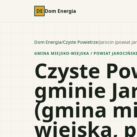
DE
Dom Energia
Dom Energia
/
Czyste Powietrze
/
Jarocin (powiat ja
GMINA MIEJSKO-WIEJSKA
/ POWIAT
JAROCIŃSK
Czyste Po
gminie Ja
(gmina mi
wiejska, 