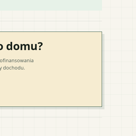
go domu?
dofinansowania
ty dochodu.