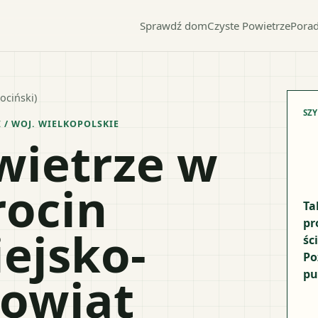
Sprawdź dom
Czyste Powietrze
Porad
rociński)
SZ
I
/ WOJ.
WIELKOPOLSKIE
wietrze w
rocin
Ta
pr
ejsko-
śc
Po
pu
powiat