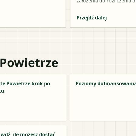
założenia do rozliczenia do
Przejdź dalej
 Powietrze
te Powietrze krok po
Poziomy dofinansowani
ku
wdź, ile możesz dostać