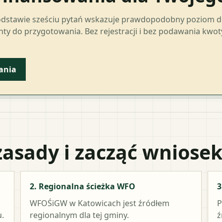
odstawie sześciu pytań wskazuje prawdopodobny poziom 
ty do przygotowania. Bez rejestracji i bez podawania kwo
ania
zasady i zacząć wniose
2. Regionalna ścieżka WFO
3
WFOŚiGW w Katowicach
jest źródłem
P
.
regionalnym dla tej gminy.
ź