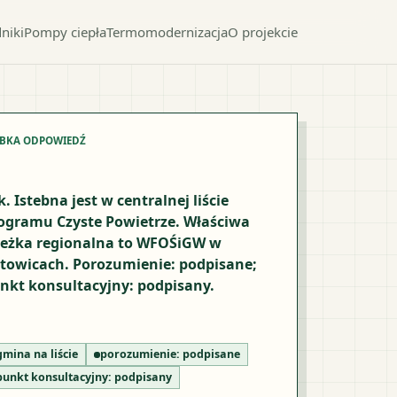
niki
Pompy ciepła
Termomodernizacja
O projekcie
YBKA ODPOWIEDŹ
k. Istebna jest w centralnej liście
ogramu Czyste Powietrze. Właściwa
ieżka regionalna to WFOŚiGW w
towicach. Porozumienie: podpisane;
nkt konsultacyjny: podpisany.
gmina na liście
porozumienie:
podpisane
punkt konsultacyjny:
podpisany