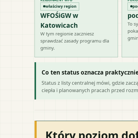
właściwy region
po
WFOŚiGW w
po
To sy
Katowicach
poka
W tym regionie zaczniesz
gmin
sprawdzać zasady programu dla
gminy.
Co ten status oznacza praktyczni
Status z listy centralnej mówi, gdzie zacz
ciepła i planowanych pracach przed roz
Który poziom do