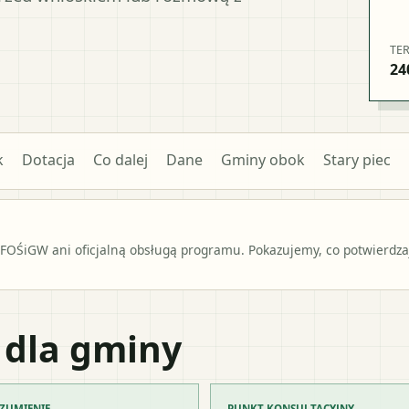
TE
24
k
Dotacja
Co dalej
Dane
Gminy obok
Stary piec
OŚiGW ani oficjalną obsługą programu. Pokazujemy, co potwierdzają
 dla gminy
ZUMIENIE
PUNKT KONSULTACYJNY