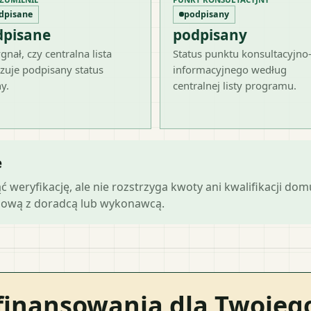
dpisane
podpisany
dpisane
podpisany
gnał, czy centralna lista
Status punktu konsultacyjno
zuje podpisany status
informacyjnego według
y.
centralnej listy programu.
e
ąć weryfikację, ale nie rozstrzyga kwoty ani kwalifikacji do
mową z doradcą lub wykonawcą.
finansowania dla Twoje