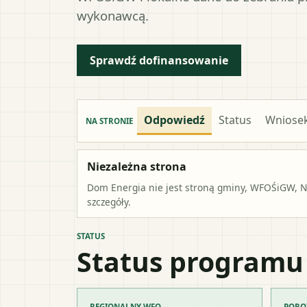
wykonawcą.
Sprawdź dofinansowanie
Odpowiedź
Status
Wniose
NA STRONIE
Niezależna strona
Dom Energia nie jest stroną gminy, WFOŚiGW, NF
szczegóły.
STATUS
Status programu
REGIONALNY WFO
PORO