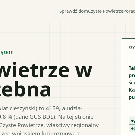
Sprawdź dom
Czyste Powietrze
Porad
SZ
LĄSKIE
wietrze w
Ta
pr
tebna
śc
Ka
pu
at cieszyński) to 4159, a udział
0,8 % (dane GUS BDL). Na tej stronie
Czyste Powietrze, właściwy regionalny
przed wnioskiem lub rozmową z