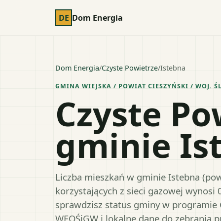
DE
Dom Energia
Dom Energia
/
Czyste Powietrze
/
Istebna
GMINA WIEJSKA
/ POWIAT
CIESZYŃSKI
/ WOJ.
Ś
Czyste Po
gminie Is
Liczba mieszkań w gminie Istebna (powi
korzystających z sieci gazowej wynosi 
sprawdzisz status gminy w programie 
WFOŚiGW i lokalne dane do zebrania 