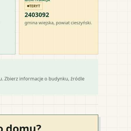
TERYT
2403092
-
gmina wiejska
, powiat
cieszyński
.
mu. Zbierz informacje o budynku, źródle
go domu?