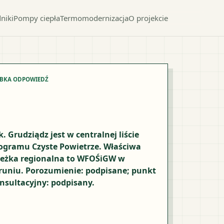
niki
Pompy ciepła
Termomodernizacja
O projekcie
YBKA ODPOWIEDŹ
k. Grudziądz jest w centralnej liście
ogramu Czyste Powietrze. Właściwa
ieżka regionalna to WFOŚiGW w
runiu. Porozumienie: podpisane; punkt
nsultacyjny: podpisany.