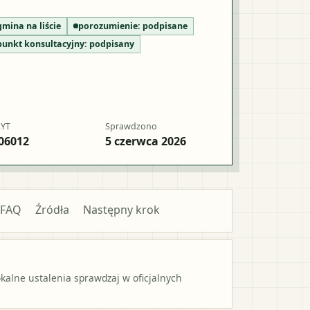
gmina na liście
porozumienie:
podpisane
punkt konsultacyjny:
podpisany
RYT
Sprawdzono
06012
5 czerwca 2026
FAQ
Źródła
Następny krok
alne ustalenia sprawdzaj w oficjalnych