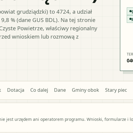
owiat grudziądzki) to 4724, a udział
19,8 % (dane GUS BDL). Na tej stronie
Czyste Powietrze, właściwy regionalny
przed wnioskiem lub rozmową z
TE
04
k
Dotacja
Co dalej
Dane
Gminy obok
Stary piec
e jest urzędem ani operatorem programu. Wnioski, formularze i lok