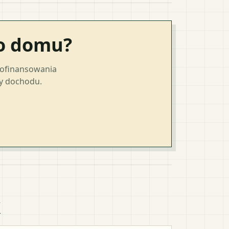
go domu?
dofinansowania
ty dochodu.
k