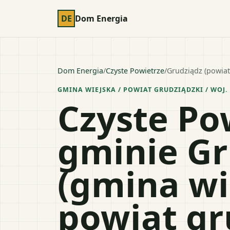
DE
Dom Energia
Dom Energia
/
Czyste Powietrze
/
Grudziądz (powiat
GMINA WIEJSKA
/ POWIAT
GRUDZIĄDZKI
/ WOJ.
Czyste Po
gminie Gr
(gmina wi
powiat gr