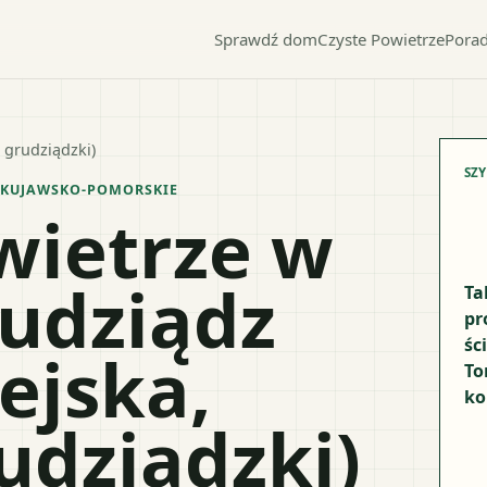
Sprawdź dom
Czyste Powietrze
Porad
 grudziądzki)
SZ
KUJAWSKO-POMORSKIE
wietrze w
udziądz
Ta
pr
śc
ejska,
To
ko
udziądzki)