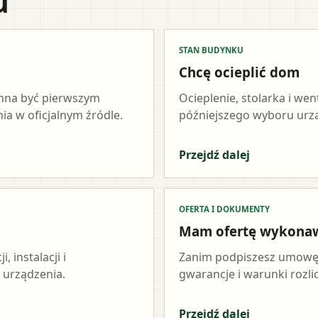
u
STAN BUDYNKU
Chcę ocieplić dom
inna być pierwszym
Ocieplenie, stolarka i wen
a w oficjalnym źródle.
późniejszego wyboru urz
Przejdź dalej
OFERTA I DOKUMENTY
Mam ofertę wykona
 instalacji i
Zanim podpiszesz umowę,
 urządzenia.
gwarancje i warunki rozli
Przejdź dalej