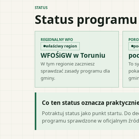
STATUS
Status programu
REGIONALNY WFO
PORO
właściwy region
po
WFOŚiGW w Toruniu
po
W tym regionie zaczniesz
To sy
sprawdzać zasady programu dla
poka
gminy.
gmin
Co ten status oznacza praktyczni
Potraktuj status jako punkt startu. Do d
programu sprawdzone w oficjalnym źród