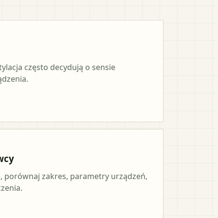
tylacja często decydują o sensie
ądzenia.
wcy
 porównaj zakres, parametry urządzeń,
czenia.