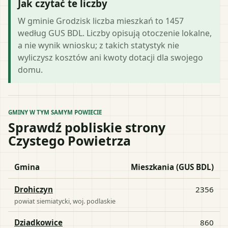
Jak czytać te liczby
W gminie Grodzisk liczba mieszkań to 1457
według GUS BDL. Liczby opisują otoczenie lokalne,
a nie wynik wniosku; z takich statystyk nie
wyliczysz kosztów ani kwoty dotacji dla swojego
domu.
GMINY W TYM SAMYM POWIECIE
Sprawdź pobliskie strony
Czystego Powietrza
Gmina
Mieszkania (GUS BDL)
Drohiczyn
2356
powiat
siemiatycki
, woj.
podlaskie
Dziadkowice
860