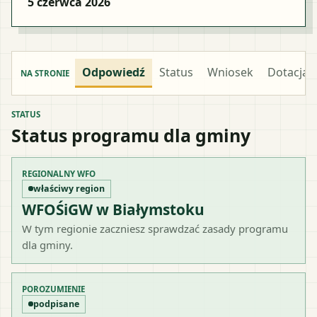
5 czerwca 2026
Odpowiedź
Status
Wniosek
Dotacja
NA STRONIE
STATUS
Status programu dla gminy
REGIONALNY WFO
właściwy region
WFOŚiGW w Białymstoku
W tym regionie zaczniesz sprawdzać zasady programu
dla gminy.
POROZUMIENIE
podpisane