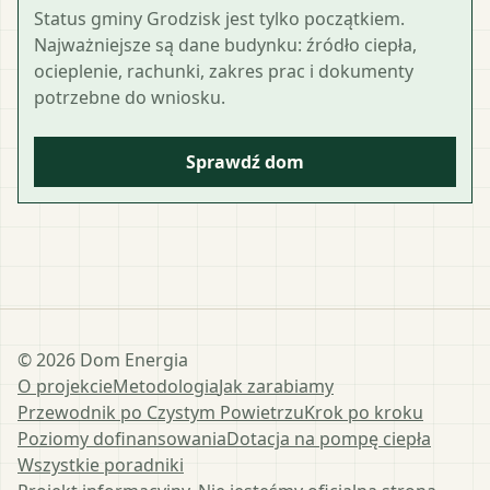
Status gminy Grodzisk jest tylko początkiem.
Najważniejsze są dane budynku: źródło ciepła,
ocieplenie, rachunki, zakres prac i dokumenty
potrzebne do wniosku.
Sprawdź dom
©
2026
Dom Energia
O projekcie
Metodologia
Jak zarabiamy
Przewodnik po Czystym Powietrzu
Krok po kroku
Poziomy dofinansowania
Dotacja na pompę ciepła
Wszystkie poradniki