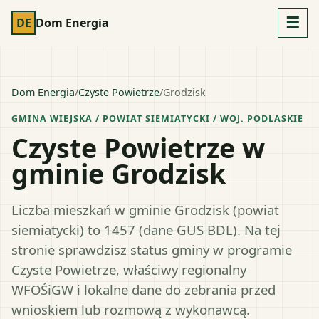
☰
DE
Dom Energia
Dom Energia
/
Czyste Powietrze
/
Grodzisk
GMINA WIEJSKA
/ POWIAT
SIEMIATYCKI
/ WOJ.
PODLASKIE
Czyste Powietrze w
gminie Grodzisk
Liczba mieszkań w gminie Grodzisk (powiat
siemiatycki) to 1457 (dane GUS BDL). Na tej
stronie sprawdzisz status gminy w programie
Czyste Powietrze, właściwy regionalny
WFOŚiGW i lokalne dane do zebrania przed
wnioskiem lub rozmową z wykonawcą.