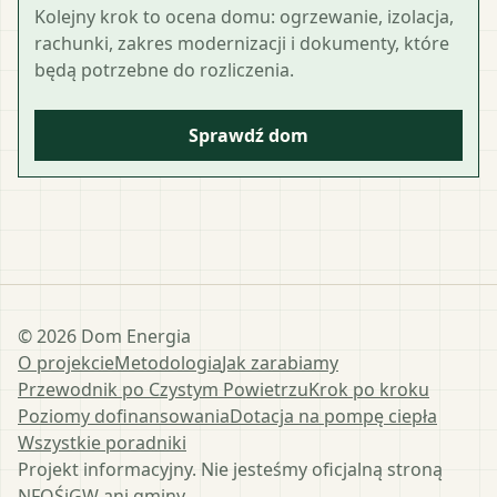
Kolejny krok to ocena domu: ogrzewanie, izolacja,
rachunki, zakres modernizacji i dokumenty, które
będą potrzebne do rozliczenia.
Sprawdź dom
©
2026
Dom Energia
O projekcie
Metodologia
Jak zarabiamy
Przewodnik po Czystym Powietrzu
Krok po kroku
Poziomy dofinansowania
Dotacja na pompę ciepła
Wszystkie poradniki
Projekt informacyjny. Nie jesteśmy oficjalną stroną
NFOŚiGW ani gminy.