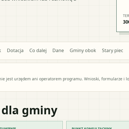
TE
30
k
Dotacja
Co dalej
Dane
Gminy obok
Stary piec
e jest urzędem ani operatorem programu. Wnioski, formularze i lok
 dla gminy
ZUMIENIE
PUNKT KONSULTACYJNY