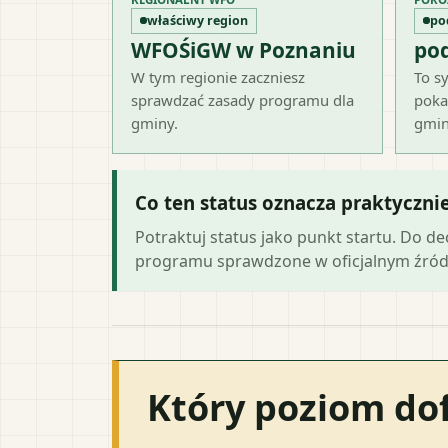
właściwy region
po
WFOŚiGW w Poznaniu
po
W tym regionie zaczniesz
To sy
sprawdzać zasady programu dla
poka
gminy.
gmin
Co ten status oznacza praktyczni
Potraktuj status jako punkt startu. Do d
programu sprawdzone w oficjalnym źród
Który poziom do