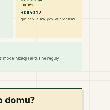
TERYT
3005012
-
gmina wiejska
, powiat
grodziski
.
s modernizacji i aktualne reguły
go domu?