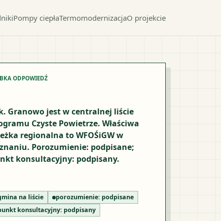
niki
Pompy ciepła
Termomodernizacja
O projekcie
YBKA ODPOWIEDŹ
k. Granowo jest w centralnej liście
ogramu Czyste Powietrze. Właściwa
ieżka regionalna to WFOŚiGW w
znaniu. Porozumienie: podpisane;
nkt konsultacyjny: podpisany.
gmina na liście
porozumienie:
podpisane
punkt konsultacyjny:
podpisany