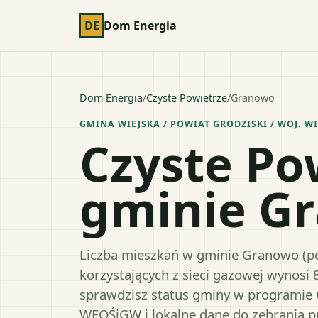
DE
Dom Energia
Dom Energia
/
Czyste Powietrze
/
Granowo
GMINA WIEJSKA
/ POWIAT
GRODZISKI
/ WOJ.
WI
Czyste Po
gminie G
Liczba mieszkań w gminie Granowo (pow
korzystających z sieci gazowej wynosi 
sprawdzisz status gminy w programie 
WFOŚiGW i lokalne dane do zebrania 