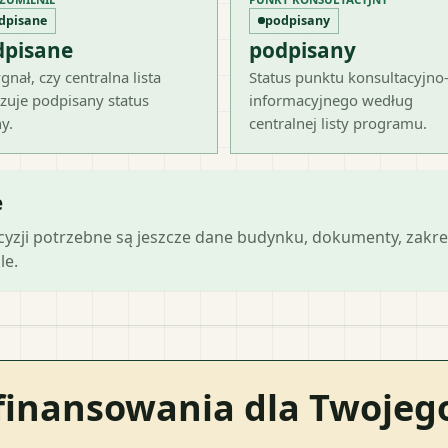
dpisane
podpisany
dpisane
podpisany
gnał, czy centralna lista
Status punktu konsultacyjno
zuje podpisany status
informacyjnego według
y.
centralnej listy programu.
e
ecyzji potrzebne są jeszcze dane budynku, dokumenty, zakre
le.
finansowania dla Twoje