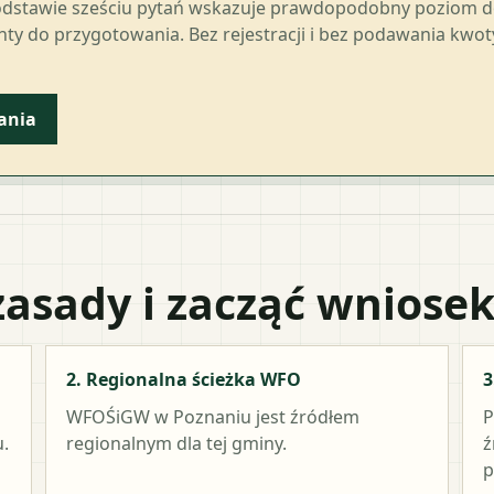
odstawie sześciu pytań wskazuje prawdopodobny poziom 
ty do przygotowania. Bez rejestracji i bez podawania kwo
ania
zasady i zacząć wniose
2. Regionalna ścieżka WFO
3
WFOŚiGW w Poznaniu
jest źródłem
P
.
regionalnym dla tej gminy.
ź
p