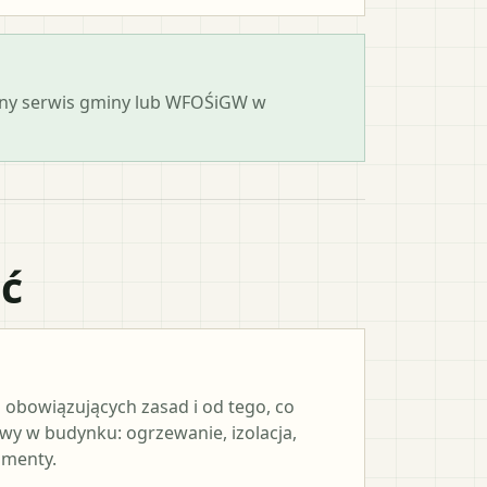
cjalny serwis gminy lub WFOŚiGW w
ać
 obowiązujących zasad i od tego, co
y w budynku: ogrzewanie, izolacja,
umenty.