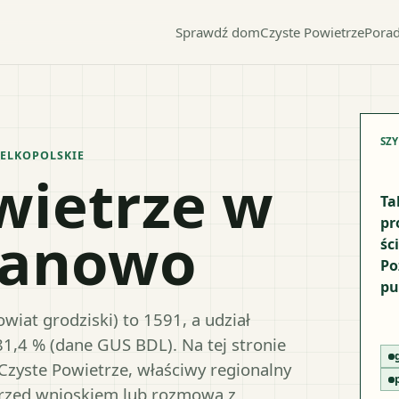
Sprawdź dom
Czyste Powietrze
Porad
SZ
ELKOPOLSKIE
wietrze w
Ta
pr
ranowo
śc
Po
pu
iat grodziski) to 1591, a udział
81,4 % (dane GUS BDL). Na tej stronie
Czyste Powietrze, właściwy regionalny
przed wnioskiem lub rozmową z