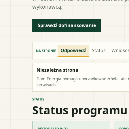
wykonawcą.
Sprawdź dofinansowanie
Odpowiedź
Status
Wniose
NA STRONIE
Niezależna strona
Dom Energia pomaga uporządkować źródła, ale ni
serwisach.
STATUS
Status programu
REGIONALNY WFO
PORO