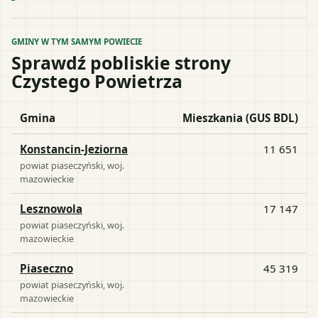
GMINY W TYM SAMYM POWIECIE
Sprawdź pobliskie strony
Czystego Powietrza
Gmina
Mieszkania (GUS BDL)
Konstancin-Jeziorna
11 651
powiat
piaseczyński
, woj.
mazowieckie
Lesznowola
17 147
powiat
piaseczyński
, woj.
mazowieckie
Piaseczno
45 319
powiat
piaseczyński
, woj.
mazowieckie