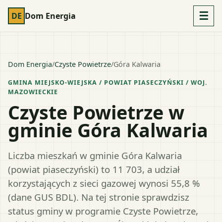
☰
DE
Dom Energia
Dom Energia
/
Czyste Powietrze
/
Góra Kalwaria
GMINA MIEJSKO-WIEJSKA
/ POWIAT
PIASECZYŃSKI
/ WOJ.
MAZOWIECKIE
Czyste Powietrze w
gminie Góra Kalwaria
Liczba mieszkań w gminie Góra Kalwaria
(powiat piaseczyński) to 11 703, a udział
korzystających z sieci gazowej wynosi 55,8 %
(dane GUS BDL). Na tej stronie sprawdzisz
status gminy w programie Czyste Powietrze,