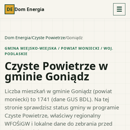
☰
DE
Dom Energia
Dom Energia
/
Czyste Powietrze
/
Goniądz
GMINA MIEJSKO-WIEJSKA
/ POWIAT
MONIECKI
/ WOJ.
PODLASKIE
Czyste Powietrze w
gminie Goniądz
Liczba mieszkań w gminie Goniądz (powiat
moniecki) to 1741 (dane GUS BDL). Na tej
stronie sprawdzisz status gminy w programie
Czyste Powietrze, właściwy regionalny
WFOŚiGW i lokalne dane do zebrania przed