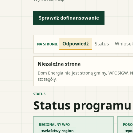
Sprawdź dofinansowanie
Odpowiedź
Status
Wniose
NA STRONIE
Niezależna strona
Dom Energia nie jest stroną gminy, WFOŚiGW, NF
szczegóły.
STATUS
Status programu
REGIONALNY WFO
PORO
właściwy region
po