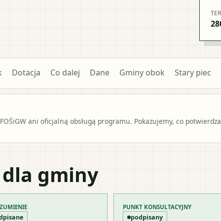
TE
28
k
Dotacja
Co dalej
Dane
Gminy obok
Stary piec
OŚiGW ani oficjalną obsługą programu. Pokazujemy, co potwierdzają
 dla gminy
ZUMIENIE
PUNKT KONSULTACYJNY
dpisane
podpisany