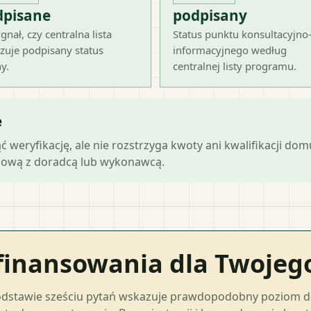
dpisane
podpisany
gnał, czy centralna lista
Status punktu konsultacyjno
zuje podpisany status
informacyjnego według
y.
centralnej listy programu.
e
ąć weryfikację, ale nie rozstrzyga kwoty ani kwalifikacji do
mową z doradcą lub wykonawcą.
finansowania dla Twoje
odstawie sześciu pytań wskazuje prawdopodobny poziom 