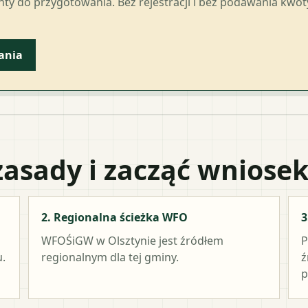
ty do przygotowania. Bez rejestracji i bez podawania kwo
ania
zasady i zacząć wniose
2. Regionalna ścieżka WFO
3
WFOŚiGW w Olsztynie
jest źródłem
P
.
regionalnym dla tej gminy.
ź
p