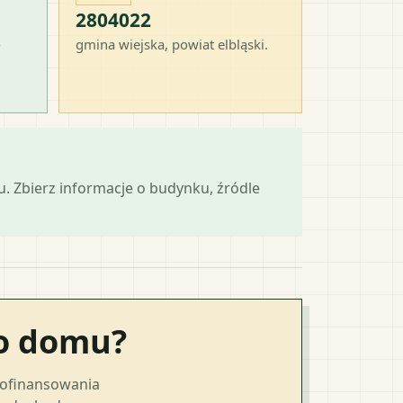
2804022
-
gmina wiejska
, powiat
elbląski
.
mu. Zbierz informacje o budynku, źródle
go domu?
dofinansowania