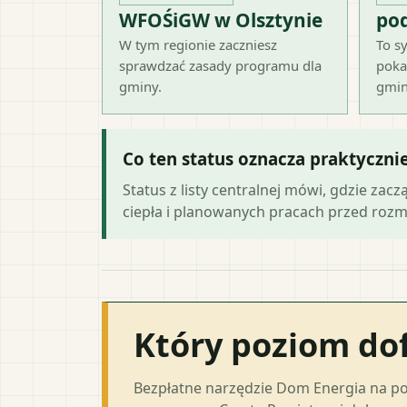
WFOŚiGW w Olsztynie
po
W tym regionie zaczniesz
To sy
sprawdzać zasady programu dla
poka
gminy.
gmin
Co ten status oznacza praktyczni
Status z listy centralnej mówi, gdzie zacz
ciepła i planowanych pracach przed roz
Który poziom do
Bezpłatne narzędzie Dom Energia na p