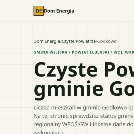
DE
Dom Energia
Dom Energia
/
Czyste Powietrze
/
Godkowo
GMINA WIEJSKA
/ POWIAT
ELBLĄSKI
/ WOJ.
WAR
Czyste Po
gminie G
Liczba mieszkań w gminie Godkowo (po
Na tej stronie sprawdzisz status gmin
regionalny WFOŚiGW i lokalne dane do
wykonawcą.