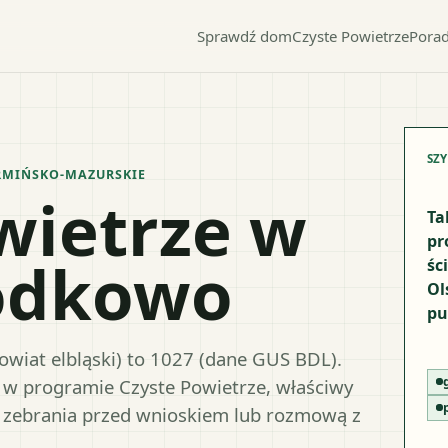
Sprawdź dom
Czyste Powietrze
Porad
SZ
MIŃSKO-MAZURSKIE
wietrze w
Ta
pr
odkowo
śc
Ol
pu
wiat elbląski) to 1027 (dane GUS BDL).
y w programie Czyste Powietrze, właściwy
 zebrania przed wnioskiem lub rozmową z