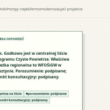
niki
Pompy ciepła
Termomodernizacja
O projekcie
YBKA ODPOWIEDŹ
k. Godkowo jest w centralnej liście
ogramu Czyste Powietrze. Właściwa
ieżka regionalna to WFOŚiGW w
sztynie. Porozumienie: podpisane;
nkt konsultacyjny: podpisany.
gmina na liście
porozumienie:
podpisane
punkt konsultacyjny:
podpisany