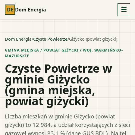
☰
DE
Dom Energia
Dom Energia
/
Czyste Powietrze
/
Giżycko (powiat giżycki)
GMINA MIEJSKA
/ POWIAT
GIŻYCKI
/ WOJ.
WARMIŃSKO-
MAZURSKIE
Czyste Powietrze w
gminie Giżycko
(gmina miejska,
powiat giżycki)
Liczba mieszkań w gminie Giżycko (powiat
giżycki) to 12 984, a udział korzystających z sieci
gazowej wynosi 83,1 % (dane GUS BDL). Na tej