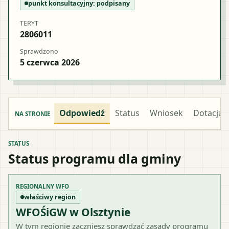
punkt konsultacyjny:
podpisany
TERYT
2806011
Sprawdzono
5 czerwca 2026
Odpowiedź
Status
Wniosek
Dotacja
NA STRONIE
STATUS
Status programu dla gminy
REGIONALNY WFO
właściwy region
WFOŚiGW w Olsztynie
W tym regionie zaczniesz sprawdzać zasady programu