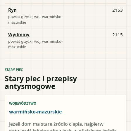
Ryn
2153
powiat
giżycki
, woj.
warmińsko-
mazurskie
Wydminy
2115
powiat
giżycki
, woj.
warmińsko-
mazurskie
STARY PIEC
Stary piec i przepisy
antysmogowe
WOJEWÓDZTWO
warmińsko-mazurskie
Jeżeli dom ma stare źródło ciepła, najpierw
potwierdź lokalne obowiązki w oficjalnym źródle.