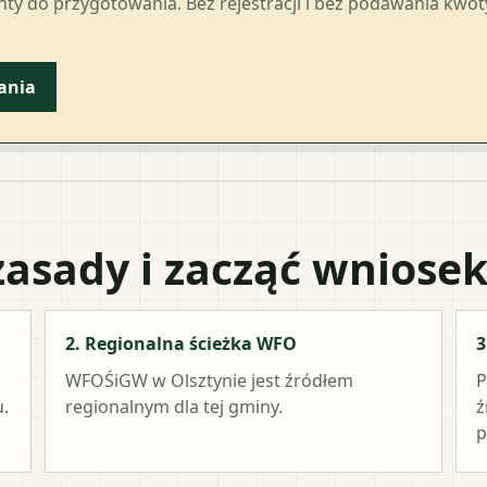
ty do przygotowania. Bez rejestracji i bez podawania kwo
ania
zasady i zacząć wniose
2. Regionalna ścieżka WFO
3
WFOŚiGW w Olsztynie
jest źródłem
P
.
regionalnym dla tej gminy.
ź
p