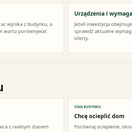
Urządzenia i wymag
rac wynika z budynku, a
Jeżeli inwestycja obejmuj
tym warto porównywać
sprawdź aktualne wymag
oferty.
u
STAN BUDYNKU
Chcę ocieplić dom
ieca z realnym stanem
Porównaj ocieplenie, okna