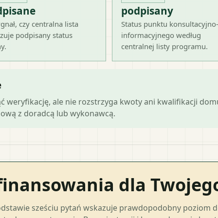
dpisane
podpisany
gnał, czy centralna lista
Status punktu konsultacyjno
zuje podpisany status
informacyjnego według
y.
centralnej listy programu.
e
ąć weryfikację, ale nie rozstrzyga kwoty ani kwalifikacji do
mową z doradcą lub wykonawcą.
finansowania dla Twoje
odstawie sześciu pytań wskazuje prawdopodobny poziom 