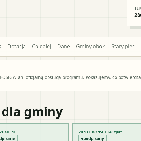
TE
28
k
Dotacja
Co dalej
Dane
Gminy obok
Stary piec
OŚiGW ani oficjalną obsługą programu. Pokazujemy, co potwierdzają
 dla gminy
ZUMIENIE
PUNKT KONSULTACYJNY
dpisane
podpisany