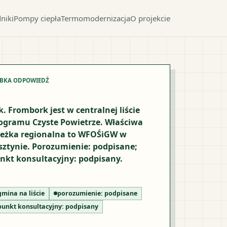
niki
Pompy ciepła
Termomodernizacja
O projekcie
YBKA ODPOWIEDŹ
k. Frombork jest w centralnej liście
ogramu Czyste Powietrze. Właściwa
ieżka regionalna to WFOŚiGW w
sztynie. Porozumienie: podpisane;
nkt konsultacyjny: podpisany.
gmina na liście
porozumienie:
podpisane
punkt konsultacyjny:
podpisany