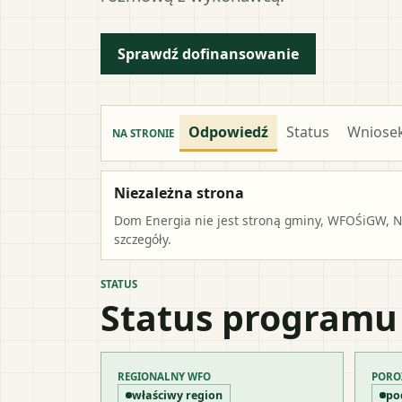
Sprawdź dofinansowanie
Odpowiedź
Status
Wniose
NA STRONIE
Niezależna strona
Dom Energia nie jest stroną gminy, WFOŚiGW, NF
szczegóły.
STATUS
Status programu
REGIONALNY WFO
PORO
właściwy region
po