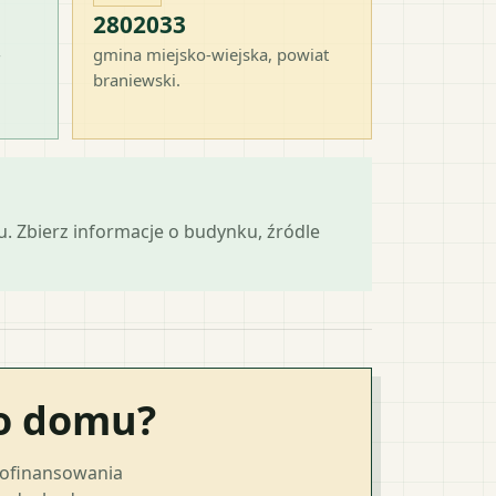
2802033
-
gmina miejsko-wiejska
, powiat
braniewski
.
mu. Zbierz informacje o budynku, źródle
go domu?
dofinansowania