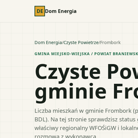
DE
Dom Energia
Dom Energia
/
Czyste Powietrze
/
Frombork
GMINA MIEJSKO-WIEJSKA
/ POWIAT
BRANIEWSK
Czyste Po
gminie F
Liczba mieszkań w gminie Frombork (p
BDL). Na tej stronie sprawdzisz statu
właściwy regionalny WFOŚiGW i lokaln
rozmową z wykonawcą.