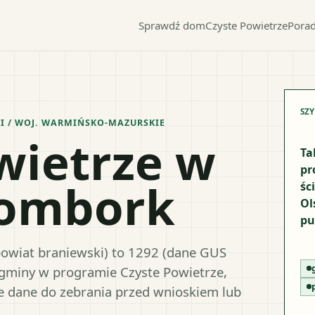
Sprawdź dom
Czyste Powietrze
Porad
SZ
I
/ WOJ.
WARMIŃSKO-MAZURSKIE
wietrze w
Ta
pr
rombork
śc
Ol
pu
owiat braniewski) to 1292 (dane GUS
s gminy w programie Czyste Powietrze,
e dane do zebrania przed wnioskiem lub