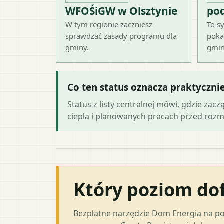
WFOŚiGW w Olsztynie
po
W tym regionie zaczniesz
To sy
sprawdzać zasady programu dla
poka
gminy.
gmin
Co ten status oznacza praktyczni
Status z listy centralnej mówi, gdzie zacz
ciepła i planowanych pracach przed roz
Który poziom do
Bezpłatne narzędzie Dom Energia na p