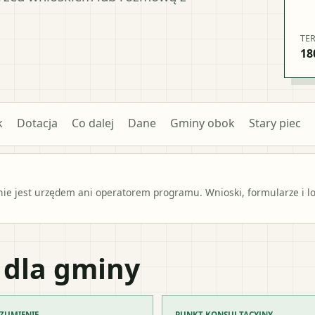
TE
18
k
Dotacja
Co dalej
Dane
Gminy obok
Stary piec
e jest urzędem ani operatorem programu. Wnioski, formularze i lok
 dla gminy
ZUMIENIE
PUNKT KONSULTACYJNY