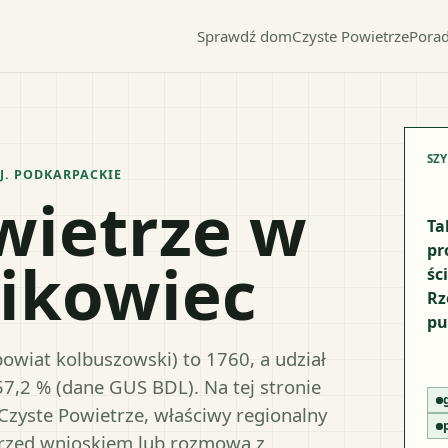
Sprawdź dom
Czyste Powietrze
Porad
SZ
J.
PODKARPACKIE
wietrze w
Ta
pr
ikowiec
śc
Rz
pu
owiat kolbuszowski) to 1760, a udział
57,2 % (dane GUS BDL). Na tej stronie
Czyste Powietrze, właściwy regionalny
przed wnioskiem lub rozmową z