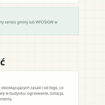
cjalny serwis gminy lub WFOŚiGW w
ać
 obowiązujących zasad i od tego, co
y w budynku: ogrzewanie, izolacja,
umenty.