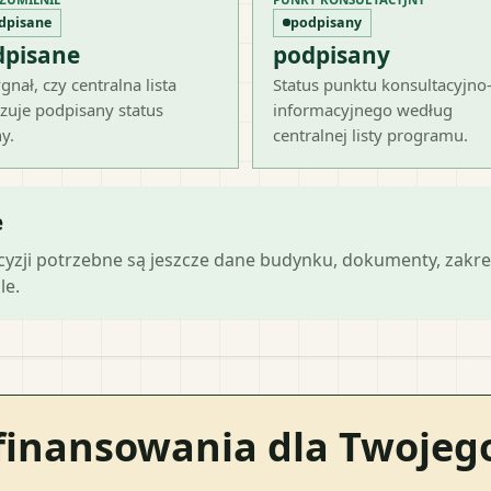
dpisane
podpisany
dpisane
podpisany
gnał, czy centralna lista
Status punktu konsultacyjno
zuje podpisany status
informacyjnego według
y.
centralnej listy programu.
e
ecyzji potrzebne są jeszcze dane budynku, dokumenty, zakre
le.
finansowania dla Twoje