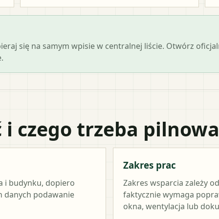
opieraj się na samym wpisie w centralnej liście. Otwórz ofi
.
 i czego trzeba pilnow
Zakres prac
a i budynku, dopiero
Zakres wsparcia zależy od
ch danych podawanie
faktycznie wymaga popraw
okna, wentylacja lub dok