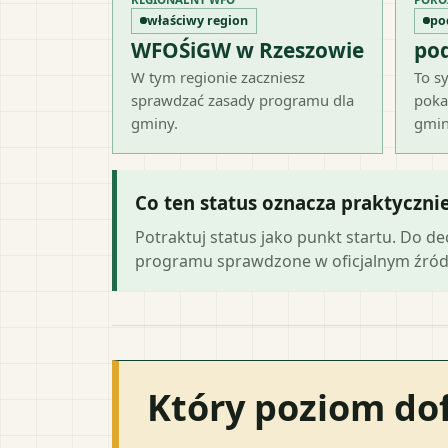
właściwy region
po
WFOŚiGW w Rzeszowie
po
W tym regionie zaczniesz
To sy
sprawdzać zasady programu dla
poka
gminy.
gmin
Co ten status oznacza praktyczni
Potraktuj status jako punkt startu. Do d
programu sprawdzone w oficjalnym źród
Który poziom do