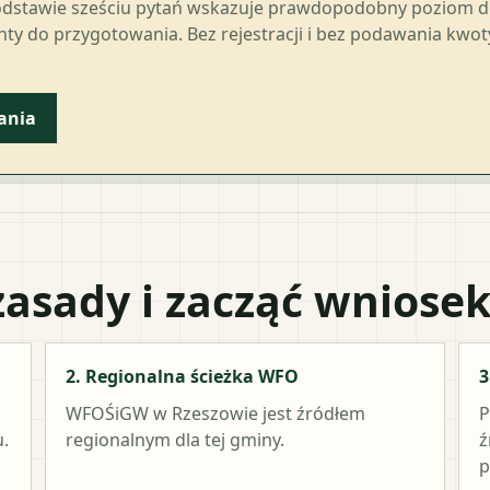
odstawie sześciu pytań wskazuje prawdopodobny poziom 
ty do przygotowania. Bez rejestracji i bez podawania kwo
ania
zasady i zacząć wniose
2. Regionalna ścieżka WFO
3
WFOŚiGW w Rzeszowie
jest źródłem
P
.
regionalnym dla tej gminy.
ź
p