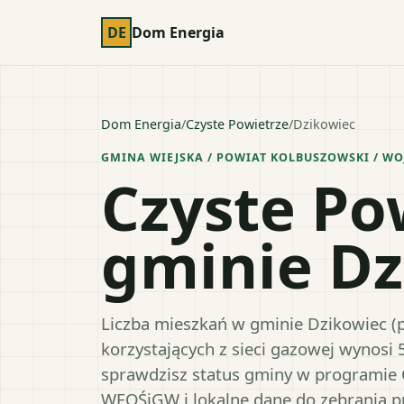
DE
Dom Energia
Dom Energia
/
Czyste Powietrze
/
Dzikowiec
GMINA WIEJSKA
/ POWIAT
KOLBUSZOWSKI
/ WO
Czyste Po
gminie Dz
Liczba mieszkań w gminie Dzikowiec (p
korzystających z sieci gazowej wynosi 
sprawdzisz status gminy w programie 
WFOŚiGW i lokalne dane do zebrania 