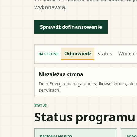
wykonawcą.
Sprawdź dofinansowanie
Odpowiedź
Status
Wniose
NA STRONIE
Niezależna strona
Dom Energia pomaga uporządkować źródła, ale ni
serwisach.
STATUS
Status programu
REGIONALNY WFO
PORO