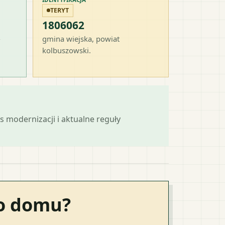
TERYT
1806062
-
gmina wiejska
, powiat
kolbuszowski
.
s modernizacji i aktualne reguły
go domu?