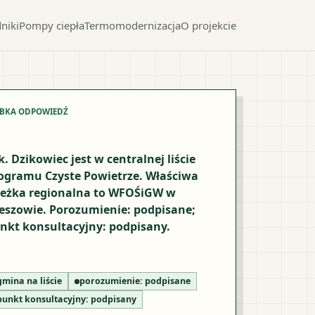
niki
Pompy ciepła
Termomodernizacja
O projekcie
YBKA ODPOWIEDŹ
k. Dzikowiec jest w centralnej liście
ogramu Czyste Powietrze. Właściwa
ieżka regionalna to WFOŚiGW w
eszowie. Porozumienie: podpisane;
nkt konsultacyjny: podpisany.
gmina na liście
porozumienie:
podpisane
punkt konsultacyjny:
podpisany