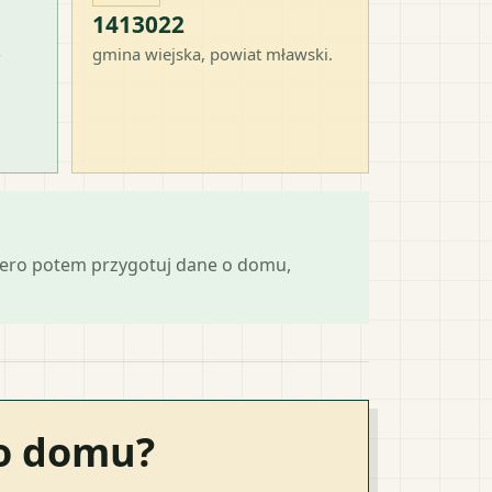
1413022
-
gmina wiejska
, powiat
mławski
.
iero potem przygotuj dane o domu,
go domu?