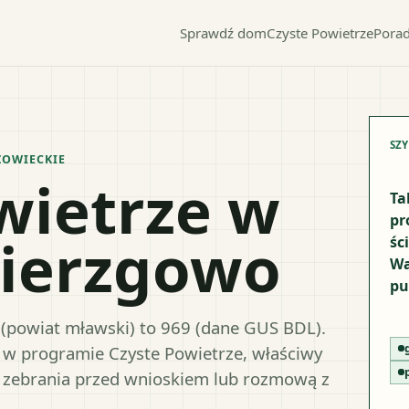
Sprawdź dom
Czyste Powietrze
Porad
SZ
OWIECKIE
wietrze w
Ta
pr
zierzgowo
śc
Wa
pu
(powiat mławski) to 969 (dane GUS BDL).
y w programie Czyste Powietrze, właściwy
 zebrania przed wnioskiem lub rozmową z