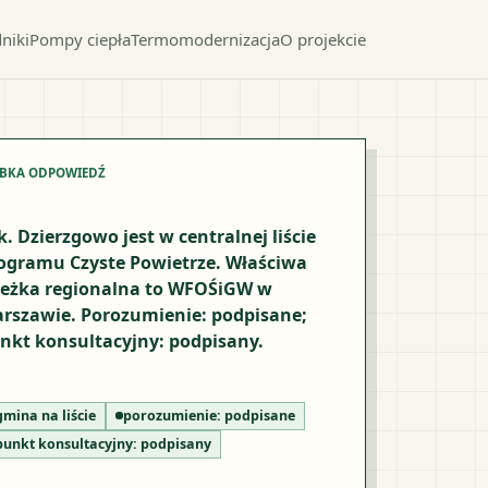
niki
Pompy ciepła
Termomodernizacja
O projekcie
YBKA ODPOWIEDŹ
k. Dzierzgowo jest w centralnej liście
ogramu Czyste Powietrze. Właściwa
ieżka regionalna to WFOŚiGW w
rszawie. Porozumienie: podpisane;
nkt konsultacyjny: podpisany.
gmina na liście
porozumienie:
podpisane
punkt konsultacyjny:
podpisany