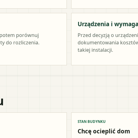
Urządzenia i wymag
c, potem porównuj
Przed decyzją o urządzen
y do rozliczenia.
dokumentowania kosztów 
takiej instalacji.
u
STAN BUDYNKU
Chcę ocieplić dom