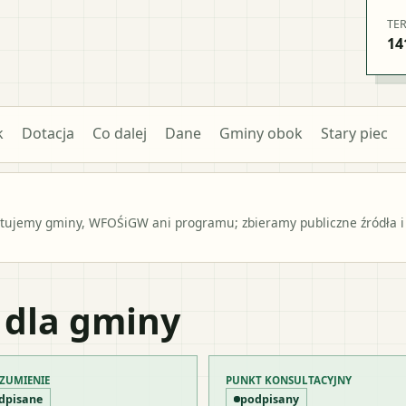
TE
14
k
Dotacja
Co dalej
Dane
Gminy obok
Stary piec
ntujemy gminy, WFOŚiGW ani programu; zbieramy publiczne źródła i
 dla gminy
ZUMIENIE
PUNKT KONSULTACYJNY
dpisane
podpisany