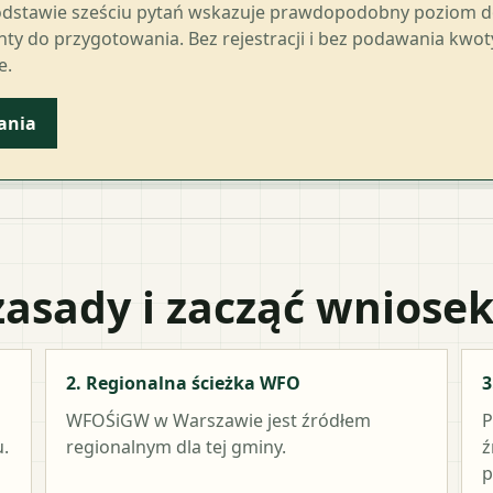
odstawie sześciu pytań wskazuje prawdopodobny poziom 
ty do przygotowania. Bez rejestracji i bez podawania kwo
e.
ania
zasady i zacząć wniose
2. Regionalna ścieżka WFO
3
WFOŚiGW w Warszawie
jest źródłem
P
.
regionalnym dla tej gminy.
ź
p