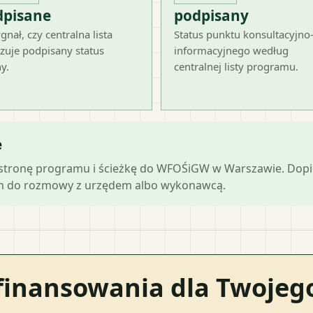
dpisane
podpisany
gnał, czy centralna lista
Status punktu konsultacyjno
zuje podpisany status
informacyjnego według
y.
centralnej listy programu.
e
ną stronę programu i ścieżkę do WFOŚiGW w Warszawie. Dop
ch do rozmowy z urzędem albo wykonawcą.
finansowania dla Twoje