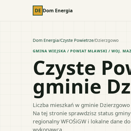
DE
Dom Energia
Dom Energia
/
Czyste Powietrze
/
Dzierzgowo
GMINA WIEJSKA
/ POWIAT
MŁAWSKI
/ WOJ.
MAZ
Czyste Po
gminie D
Liczba mieszkań w gminie Dzierzgowo 
Na tej stronie sprawdzisz status gmin
regionalny WFOŚiGW i lokalne dane do
wykonawcą.