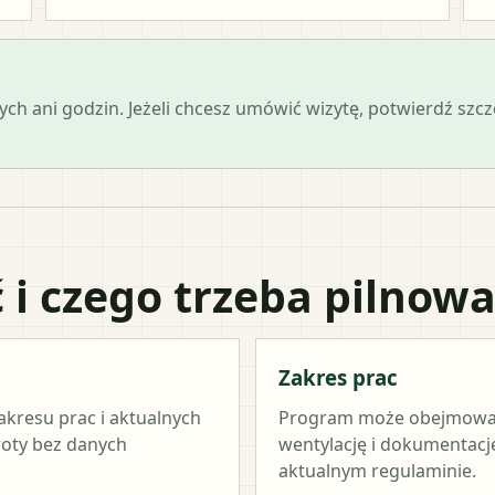
ch ani godzin. Jeżeli chcesz umówić wizytę, potwierdź szc
 i czego trzeba pilnow
Zakres prac
akresu prac i aktualnych
Program może obejmować ź
woty bez danych
wentylację i dokumentację
aktualnym regulaminie.