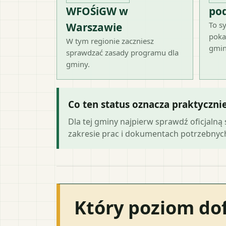
WFOŚiGW w
po
To sy
Warszawie
poka
W tym regionie zaczniesz
gmin
sprawdzać zasady programu dla
gminy.
Co ten status oznacza praktyczni
Dla tej gminy najpierw sprawdź oficjal
zakresie prac i dokumentach potrzebny
Który poziom do