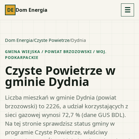
☰
DE
Dom Energia
Dom Energia
/
Czyste Powietrze
/
Dydnia
GMINA WIEJSKA
/ POWIAT
BRZOZOWSKI
/ WOJ.
PODKARPACKIE
Czyste Powietrze w
gminie Dydnia
Liczba mieszkań w gminie Dydnia (powiat
brzozowski) to 2226, a udział korzystających z
sieci gazowej wynosi 72,7 % (dane GUS BDL).
Na tej stronie sprawdzisz status gminy w
programie Czyste Powietrze, właściwy