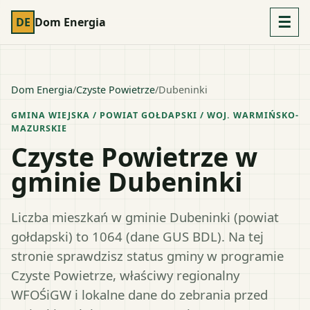
☰
DE
Dom Energia
Dom Energia
/
Czyste Powietrze
/
Dubeninki
GMINA WIEJSKA
/ POWIAT
GOŁDAPSKI
/ WOJ.
WARMIŃSKO-
MAZURSKIE
Czyste Powietrze w
gminie Dubeninki
Liczba mieszkań w gminie Dubeninki (powiat
gołdapski) to 1064 (dane GUS BDL). Na tej
stronie sprawdzisz status gminy w programie
Czyste Powietrze, właściwy regionalny
WFOŚiGW i lokalne dane do zebrania przed