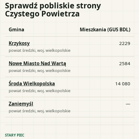
Sprawdź pobliskie strony
Czystego Powietrza
Gmina
Mieszkania (GUS BDL)
Krzykosy
2229
powiat
średzki
, woj.
wielkopolskie
Nowe Miasto Nad Wartą
2584
powiat
średzki
, woj.
wielkopolskie
Środa Wielkopolska
14 080
powiat
średzki
, woj.
wielkopolskie
Zaniemyśl
—
powiat
średzki
, woj.
wielkopolskie
STARY PIEC