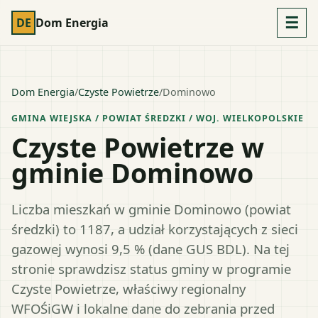
☰
DE
Dom Energia
Dom Energia
/
Czyste Powietrze
/
Dominowo
GMINA WIEJSKA
/ POWIAT
ŚREDZKI
/ WOJ.
WIELKOPOLSKIE
Czyste Powietrze w
gminie Dominowo
Liczba mieszkań w gminie Dominowo (powiat
średzki) to 1187, a udział korzystających z sieci
gazowej wynosi 9,5 % (dane GUS BDL). Na tej
stronie sprawdzisz status gminy w programie
Czyste Powietrze, właściwy regionalny
WFOŚiGW i lokalne dane do zebrania przed