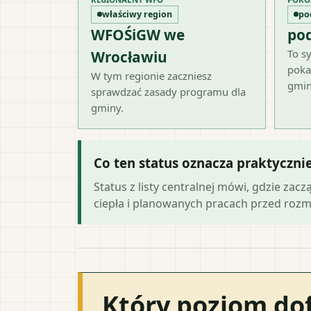
właściwy region
po
WFOŚiGW we
po
To sy
Wrocławiu
poka
W tym regionie zaczniesz
gmin
sprawdzać zasady programu dla
gminy.
Co ten status oznacza praktyczni
Status z listy centralnej mówi, gdzie zacz
ciepła i planowanych pracach przed roz
Który poziom do