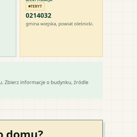
TERYT
0214032
-
gmina wiejska
, powiat
oleśnicki
.
mu. Zbierz informacje o budynku, źródle
go domu?