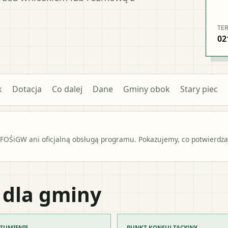
TE
02
k
Dotacja
Co dalej
Dane
Gminy obok
Stary piec
OŚiGW ani oficjalną obsługą programu. Pokazujemy, co potwierdzają
 dla gminy
ZUMIENIE
PUNKT KONSULTACYJNY