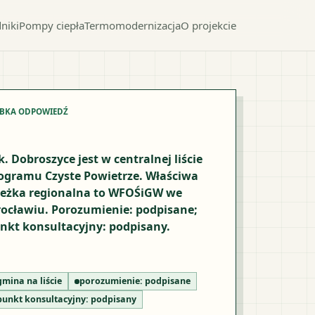
niki
Pompy ciepła
Termomodernizacja
O projekcie
YBKA ODPOWIEDŹ
k. Dobroszyce jest w centralnej liście
ogramu Czyste Powietrze. Właściwa
ieżka regionalna to WFOŚiGW we
ocławiu. Porozumienie: podpisane;
nkt konsultacyjny: podpisany.
gmina na liście
porozumienie:
podpisane
punkt konsultacyjny:
podpisany