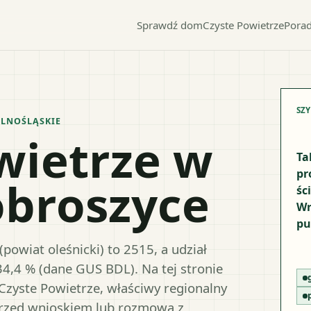
Sprawdź dom
Czyste Powietrze
Porad
SZ
LNOŚLĄSKIE
wietrze w
Ta
pr
obroszyce
śc
Wr
pu
owiat oleśnicki) to 2515, a udział
34,4 % (dane GUS BDL). Na tej stronie
Czyste Powietrze, właściwy regionalny
przed wnioskiem lub rozmową z