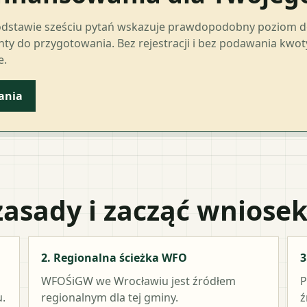
odstawie sześciu pytań wskazuje prawdopodobny poziom 
ty do przygotowania. Bez rejestracji i bez podawania kwo
e.
ania
zasady i zacząć wniose
2. Regionalna ścieżka WFO
3
WFOŚiGW we Wrocławiu
jest źródłem
P
.
regionalnym dla tej gminy.
ź