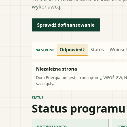
wykonawcą.
Sprawdź dofinansowanie
Odpowiedź
Status
Wniose
NA STRONIE
Niezależna strona
Dom Energia nie jest stroną gminy, WFOŚiGW, NF
szczegóły.
STATUS
Status programu
REGIONALNY WFO
PORO