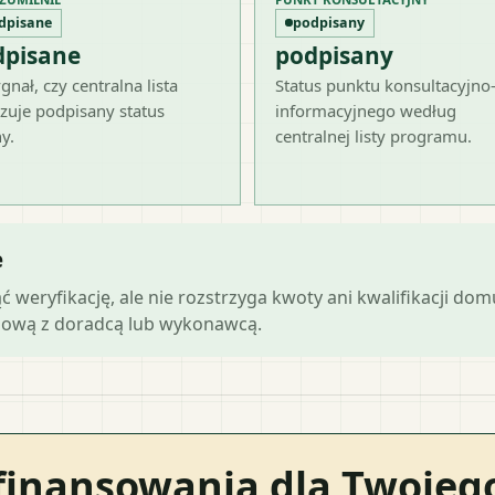
dpisane
podpisany
dpisane
podpisany
gnał, czy centralna lista
Status punktu konsultacyjno
zuje podpisany status
informacyjnego według
y.
centralnej listy programu.
e
ąć weryfikację, ale nie rozstrzyga kwoty ani kwalifikacji do
mową z doradcą lub wykonawcą.
finansowania dla Twoje