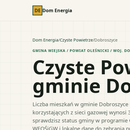
DE
Dom Energia
Dom Energia
/
Czyste Powietrze
/
Dobroszyce
GMINA WIEJSKA
/ POWIAT
OLEŚNICKI
/ WOJ.
DO
Czyste Po
gminie D
Liczba mieszkań w gminie Dobroszyce (p
korzystających z sieci gazowej wynosi 
sprawdzisz status gminy w programie 
WFOŚiGW i lokalne dane do zebrania 