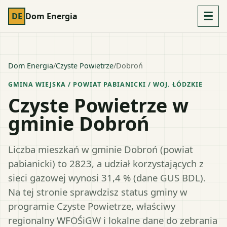
☰
DE
Dom Energia
Dom Energia
/
Czyste Powietrze
/
Dobroń
GMINA WIEJSKA
/ POWIAT
PABIANICKI
/ WOJ.
ŁÓDZKIE
Czyste Powietrze w
gminie Dobroń
Liczba mieszkań w gminie Dobroń (powiat
pabianicki) to 2823, a udział korzystających z
sieci gazowej wynosi 31,4 % (dane GUS BDL).
Na tej stronie sprawdzisz status gminy w
programie Czyste Powietrze, właściwy
regionalny WFOŚiGW i lokalne dane do zebrania