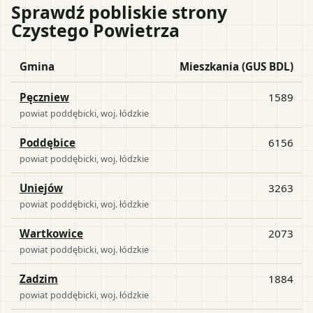
Sprawdź pobliskie strony
Czystego Powietrza
Gmina
Mieszkania (GUS BDL)
Pęczniew
1589
powiat
poddębicki
, woj.
łódzkie
Poddębice
6156
powiat
poddębicki
, woj.
łódzkie
Uniejów
3263
powiat
poddębicki
, woj.
łódzkie
Wartkowice
2073
powiat
poddębicki
, woj.
łódzkie
Zadzim
1884
powiat
poddębicki
, woj.
łódzkie