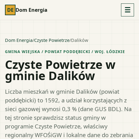
☰
DE
Dom Energia
Dom Energia
/
Czyste Powietrze
/
Dalików
GMINA WIEJSKA
/ POWIAT
PODDĘBICKI
/ WOJ.
ŁÓDZKIE
Czyste Powietrze w
gminie Dalików
Liczba mieszkań w gminie Dalików (powiat
poddębicki) to 1592, a udział korzystających z
sieci gazowej wynosi 0,3 % (dane GUS BDL). Na
tej stronie sprawdzisz status gminy w
programie Czyste Powietrze, właściwy
regionalny WFOŚiGW i lokalne dane do zebrania