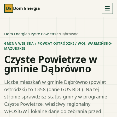
☰
DE
Dom Energia
Dom Energia
/
Czyste Powietrze
/
Dąbrówno
GMINA WIEJSKA
/ POWIAT
OSTRÓDZKI
/ WOJ.
WARMIŃSKO-
MAZURSKIE
Czyste Powietrze w
gminie Dąbrówno
Liczba mieszkań w gminie Dąbrówno (powiat
ostródzki) to 1358 (dane GUS BDL). Na tej
stronie sprawdzisz status gminy w programie
Czyste Powietrze, właściwy regionalny
WFOŚiGW i lokalne dane do zebrania przed