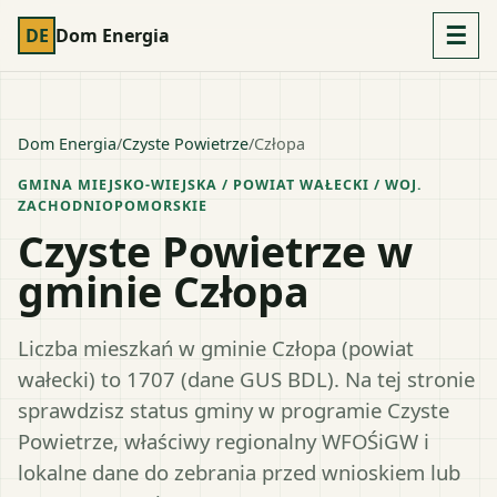
☰
DE
Dom Energia
Dom Energia
/
Czyste Powietrze
/
Człopa
GMINA MIEJSKO-WIEJSKA
/ POWIAT
WAŁECKI
/ WOJ.
ZACHODNIOPOMORSKIE
Czyste Powietrze w
gminie Człopa
Liczba mieszkań w gminie Człopa (powiat
wałecki) to 1707 (dane GUS BDL). Na tej stronie
sprawdzisz status gminy w programie Czyste
Powietrze, właściwy regionalny WFOŚiGW i
lokalne dane do zebrania przed wnioskiem lub