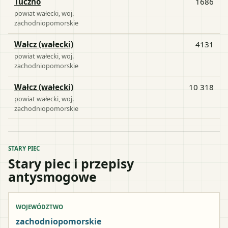
Tuczno
1686
powiat
wałecki
, woj.
zachodniopomorskie
Wałcz (wałecki)
4131
powiat
wałecki
, woj.
zachodniopomorskie
Wałcz (wałecki)
10 318
powiat
wałecki
, woj.
zachodniopomorskie
STARY PIEC
Stary piec i przepisy
antysmogowe
WOJEWÓDZTWO
zachodniopomorskie