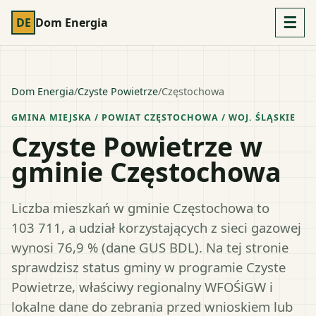
☰
DE
Dom Energia
Dom Energia
/
Czyste Powietrze
/
Częstochowa
GMINA MIEJSKA
/ POWIAT
CZĘSTOCHOWA
/ WOJ.
ŚLĄSKIE
Czyste Powietrze w
gminie Częstochowa
Liczba mieszkań w gminie Częstochowa to
103 711, a udział korzystających z sieci gazowej
wynosi 76,9 % (dane GUS BDL). Na tej stronie
sprawdzisz status gminy w programie Czyste
Powietrze, właściwy regionalny WFOŚiGW i
lokalne dane do zebrania przed wnioskiem lub