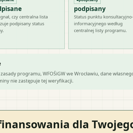
dpisane
podpisany
gnał, czy centralna lista
Status punktu konsultacyjno
zuje podpisany status
informacyjnego według
y.
centralnej listy programu.
e
lne zasady programu, WFOŚiGW we Wrocławiu, dane własnego
ny nie zastępuje tej weryfikacji.
finansowania dla Twoje