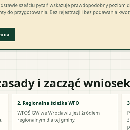
odstawie sześciu pytań wskazuje prawdopodobny poziom 
ty do przygotowania. Bez rejestracji i bez podawania kwo
ania
zasady i zacząć wniose
2. Regionalna ścieżka WFO
3
WFOŚiGW we Wrocławiu
jest źródłem
P
.
regionalnym dla tej gminy.
ź
p