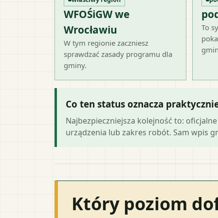
WFOŚiGW we
po
To sy
Wrocławiu
poka
W tym regionie zaczniesz
gmin
sprawdzać zasady programu dla
gminy.
Co ten status oznacza praktyczni
Najbezpieczniejsza kolejność to: oficja
urządzenia lub zakres robót. Sam wpis gmi
Który poziom do