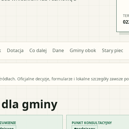
TE
02
k
Dotacja
Co dalej
Dane
Gminy obok
Stary piec
źródłach. Oficjalne decyzje, formularze i lokalne szczegóły zawsze 
 dla gminy
ZUMIENIE
PUNKT KONSULTACYJNY
dpisane
podpisany