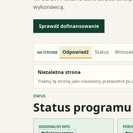
wykonawcą.
Sprawdź dofinansowanie
Odpowiedź
Status
Wniose
NA STRONIE
Niezależna strona
Traktuj tę stronę jako niezależny przewodnik po 
STATUS
Status programu
REGIONALNY WFO
PORO
właściwy region
po