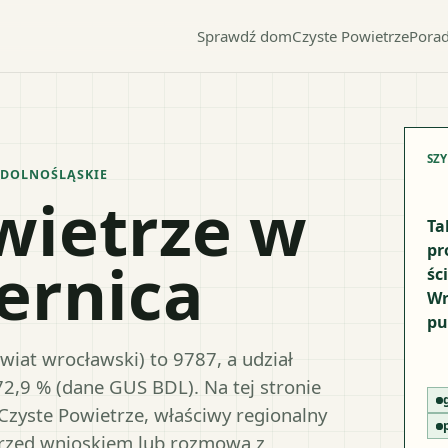
Sprawdź dom
Czyste Powietrze
Porad
SZ
DOLNOŚLĄSKIE
wietrze w
Ta
pr
ernica
śc
Wr
pu
wiat wrocławski) to 9787, a udział
72,9 % (dane GUS BDL). Na tej stronie
Czyste Powietrze, właściwy regionalny
przed wnioskiem lub rozmową z