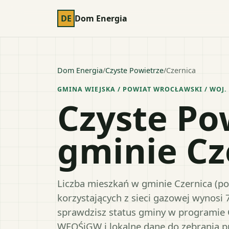
DE
Dom Energia
Dom Energia
/
Czyste Powietrze
/
Czernica
GMINA WIEJSKA
/ POWIAT
WROCŁAWSKI
/ WOJ.
Czyste Po
gminie Cz
Liczba mieszkań w gminie Czernica (po
korzystających z sieci gazowej wynosi 
sprawdzisz status gminy w programie 
WFOŚiGW i lokalne dane do zebrania 