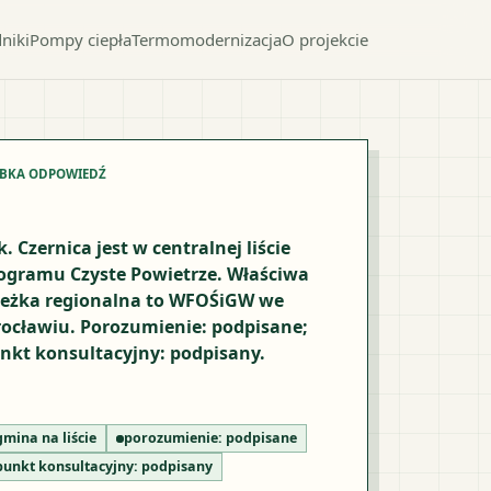
niki
Pompy ciepła
Termomodernizacja
O projekcie
YBKA ODPOWIEDŹ
k. Czernica jest w centralnej liście
ogramu Czyste Powietrze. Właściwa
ieżka regionalna to WFOŚiGW we
ocławiu. Porozumienie: podpisane;
nkt konsultacyjny: podpisany.
gmina na liście
porozumienie:
podpisane
punkt konsultacyjny:
podpisany