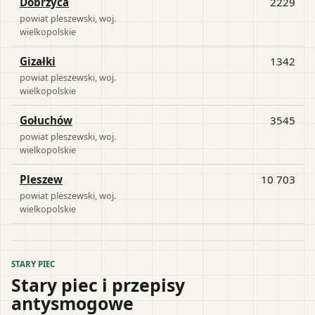
Dobrzyca
2229
powiat
pleszewski
, woj.
wielkopolskie
Gizałki
1342
powiat
pleszewski
, woj.
wielkopolskie
Gołuchów
3545
powiat
pleszewski
, woj.
wielkopolskie
Pleszew
10 703
powiat
pleszewski
, woj.
wielkopolskie
STARY PIEC
Stary piec i przepisy
antysmogowe