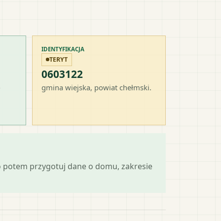
IDENTYFIKACJA
TERYT
0603122
-
gmina wiejska
, powiat
chełmski
.
o potem przygotuj dane o domu, zakresie