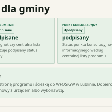
 dla gminy
ZUMIENIE
PUNKT KONSULTACYJNY
dpisane
podpisany
dpisane
podpisany
gnał, czy centralna lista
Status punktu konsultacyjno
zuje podpisany status
informacyjnego według
y.
centralnej listy programu.
e
ą stronę programu i ścieżkę do WFOŚiGW w Lublinie. Dopier
zmowy z urzędem albo wykonawcą.