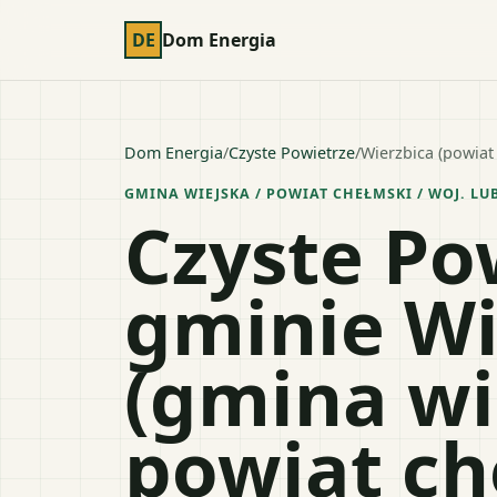
DE
Dom Energia
Dom Energia
/
Czyste Powietrze
/
Wierzbica (powiat
GMINA WIEJSKA
/ POWIAT
CHEŁMSKI
/ WOJ.
LU
Czyste Po
gminie Wi
(gmina wi
powiat ch