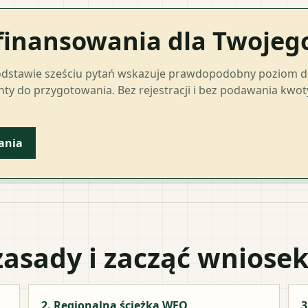
finansowania dla Twoje
odstawie sześciu pytań wskazuje prawdopodobny poziom 
ty do przygotowania. Bez rejestracji i bez podawania kwo
ania
zasady i zacząć wniose
2. Regionalna ścieżka WFO
3