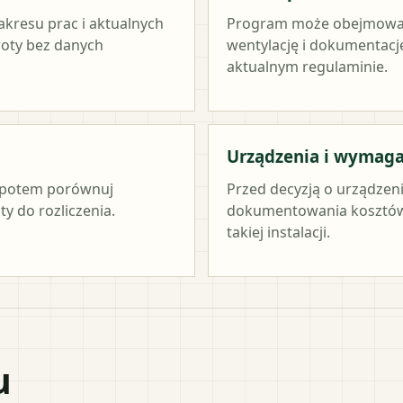
akresu prac i aktualnych
Program może obejmować ź
woty bez danych
wentylację i dokumentację
aktualnym regulaminie.
Urządzenia i wymag
c, potem porównuj
Przed decyzją o urządzen
y do rozliczenia.
dokumentowania kosztów 
takiej instalacji.
u