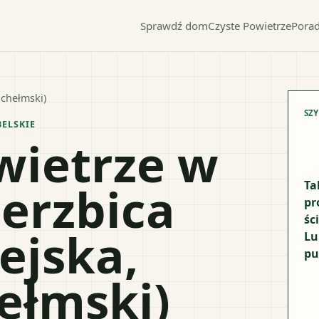
Sprawdź dom
Czyste Powietrze
Porad
 chełmski)
SZ
BELSKIE
wietrze w
erzbica
Ta
pr
śc
ejska,
Lu
pu
ełmski)