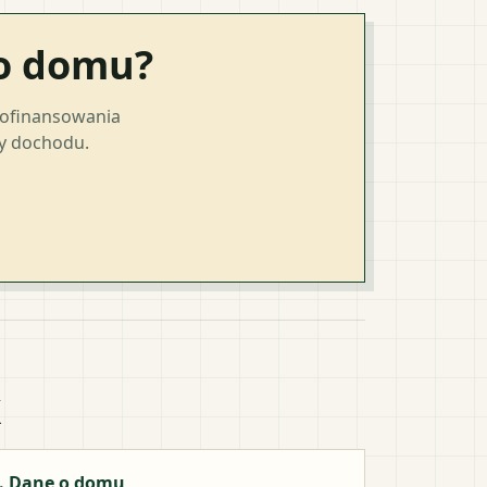
go domu?
dofinansowania
ty dochodu.
k
. Dane o domu