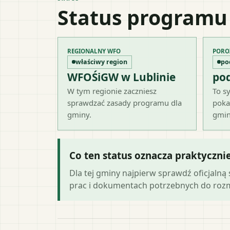
Status programu
REGIONALNY WFO
PORO
właściwy region
po
WFOŚiGW w Lublinie
po
W tym regionie zaczniesz
To sy
sprawdzać zasady programu dla
poka
gminy.
gmin
Co ten status oznacza praktyczni
Dla tej gminy najpierw sprawdź oficjaln
prac i dokumentach potrzebnych do ro