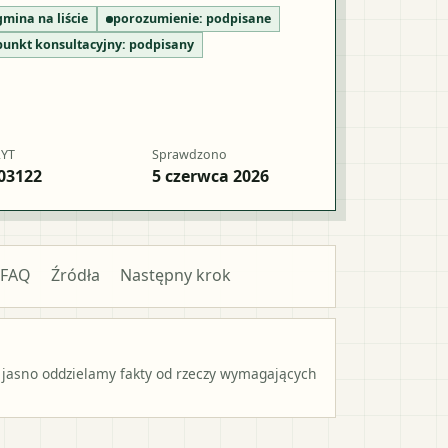
gmina na liście
porozumienie:
podpisane
punkt konsultacyjny:
podpisany
RYT
Sprawdzono
03122
5 czerwca 2026
FAQ
Źródła
Następny krok
 jasno oddzielamy fakty od rzeczy wymagających