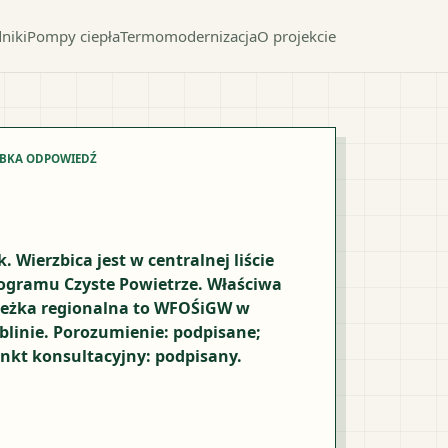
niki
Pompy ciepła
Termomodernizacja
O projekcie
YBKA ODPOWIEDŹ
k. Wierzbica jest w centralnej liście
ogramu Czyste Powietrze. Właściwa
ieżka regionalna to WFOŚiGW w
blinie. Porozumienie: podpisane;
nkt konsultacyjny: podpisany.