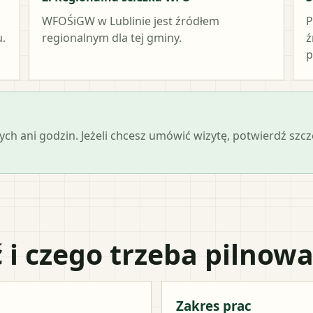
WFOŚiGW w Lublinie
jest źródłem
P
.
regionalnym dla tej gminy.
ź
p
ch ani godzin. Jeżeli chcesz umówić wizytę, potwierdź szc
 i czego trzeba pilnow
Zakres prac