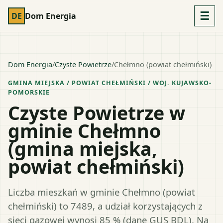
☰
DE
Dom Energia
Dom Energia
/
Czyste Powietrze
/
Chełmno (powiat chełmiński)
GMINA MIEJSKA
/ POWIAT
CHEŁMIŃSKI
/ WOJ.
KUJAWSKO-
POMORSKIE
Czyste Powietrze w
gminie Chełmno
(gmina miejska,
powiat chełmiński)
Liczba mieszkań w gminie Chełmno (powiat
chełmiński) to 7489, a udział korzystających z
sieci gazowej wynosi 85 % (dane GUS BDL). Na