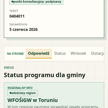
punkt konsultacyjny:
podpisany
TERYT
0404011
Sprawdzono
5 czerwca 2026
Odpowiedź
Status
Wniosek
Dotacja
NA STRONIE
STATUS
Status programu dla gminy
REGIONALNY WFO
właściwy region
WFOŚiGW w Toruniu
W tym regionie zaczniesz sprawdzać zasady programu