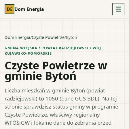
☰
DE
Dom Energia
Dom Energia
/
Czyste Powietrze
/
Bytoń
GMINA WIEJSKA
/ POWIAT
RADZIEJOWSKI
/ WOJ.
KUJAWSKO-POMORSKIE
Czyste Powietrze w
gminie Bytoń
Liczba mieszkań w gminie Bytoń (powiat
radziejowski) to 1050 (dane GUS BDL). Na tej
stronie sprawdzisz status gminy w programie
Czyste Powietrze, właściwy regionalny
WFOŚiGW i lokalne dane do zebrania przed