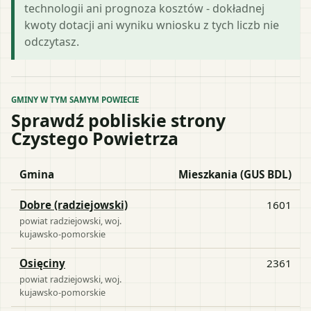
technologii ani prognoza kosztów - dokładnej
kwoty dotacji ani wyniku wniosku z tych liczb nie
odczytasz.
GMINY W TYM SAMYM POWIECIE
Sprawdź pobliskie strony
Czystego Powietrza
Gmina
Mieszkania (GUS BDL)
Dobre (radziejowski)
1601
powiat
radziejowski
, woj.
kujawsko-pomorskie
Osięciny
2361
powiat
radziejowski
, woj.
kujawsko-pomorskie