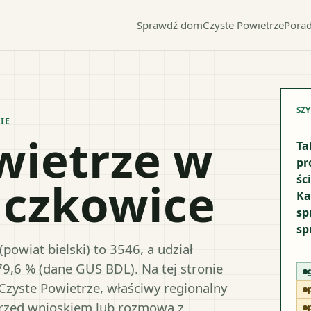
Sprawdź dom
Czyste Powietrze
Porad
SZ
IE
wietrze w
Ta
pr
śc
uczkowice
Ka
sp
sp
owiat bielski) to 3546, a udział
79,6 % (dane GUS BDL). Na tej stronie
Czyste Powietrze, właściwy regionalny
przed wnioskiem lub rozmową z