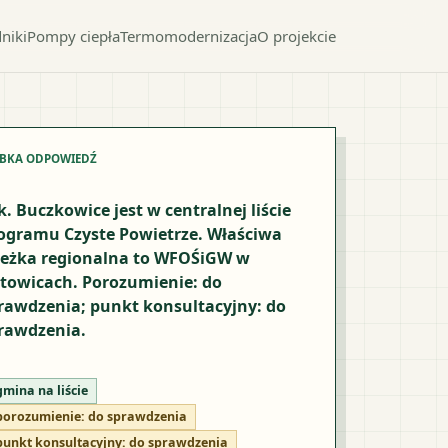
niki
Pompy ciepła
Termomodernizacja
O projekcie
YBKA ODPOWIEDŹ
k. Buczkowice jest w centralnej liście
ogramu Czyste Powietrze. Właściwa
ieżka regionalna to WFOŚiGW w
towicach. Porozumienie: do
rawdzenia; punkt konsultacyjny: do
rawdzenia.
gmina na liście
porozumienie:
do sprawdzenia
punkt konsultacyjny:
do sprawdzenia