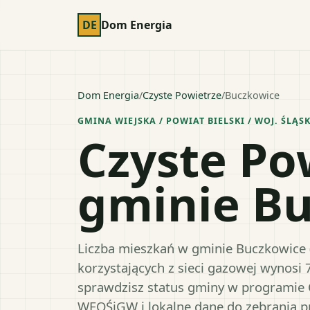
DE
Dom Energia
Dom Energia
/
Czyste Powietrze
/
Buczkowice
GMINA WIEJSKA
/ POWIAT
BIELSKI
/ WOJ.
ŚLĄSK
Czyste Po
gminie B
Liczba mieszkań w gminie Buczkowice (p
korzystających z sieci gazowej wynosi 
sprawdzisz status gminy w programie 
WFOŚiGW i lokalne dane do zebrania 