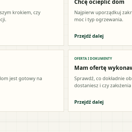
Chcę ocieplić dom
wszym krokiem, czy
Najpierw uporządkuj zakr
ji.
moc i typ ogrzewania.
Przejdź dalej
OFERTA I DOKUMENTY
Mam ofertę wykona
 dom jest gotowy na
Sprawdź, co dokładnie ob
dostaniesz i czy założeni
Przejdź dalej