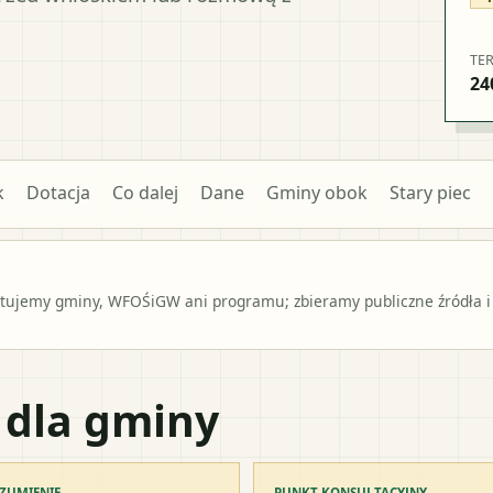
TE
24
k
Dotacja
Co dalej
Dane
Gminy obok
Stary piec
ntujemy gminy, WFOŚiGW ani programu; zbieramy publiczne źródła i
 dla gminy
ZUMIENIE
PUNKT KONSULTACYJNY