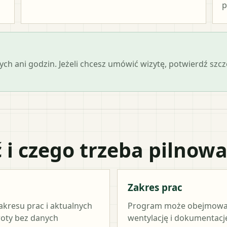
p
ch ani godzin. Jeżeli chcesz umówić wizytę, potwierdź szc
 i czego trzeba pilnow
Zakres prac
akresu prac i aktualnych
Program może obejmować ź
woty bez danych
wentylację i dokumentację