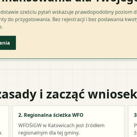
odstawie sześciu pytań wskazuje prawdopodobny poziom 
ty do przygotowania. Bez rejestracji i bez podawania kwo
e.
ania
zasady i zacząć wniose
2. Regionalna ścieżka WFO
3
WFOŚiGW w Katowicach
jest źródłem
P
.
regionalnym dla tej gminy.
ź