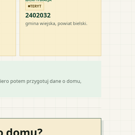
TERYT
2402032
-
gmina wiejska
, powiat
bielski
.
piero potem przygotuj dane o domu,
go domu?