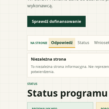
wykonawcą.
Sprawdź dofinansowanie
Odpowiedź
Status
Wniose
NA STRONIE
Niezależna strona
To niezależna strona informacyjna. Nie repreze
potwierdzenia.
STATUS
Status programu
REGIONALNY WFO
PORO