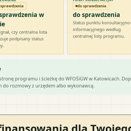
 sprawdzenia
do sprawdzenia
 sprawdzenia w
do sprawdzenia
Status punktu konsultacyjno
ie
informacyjnego według
gnał, czy centralna lista
centralnej listy programu.
zuje podpisany status
y.
e
ną stronę programu i ścieżkę do WFOŚiGW w Katowicach. Do
ch do rozmowy z urzędem albo wykonawcą.
finansowania dla Twoje