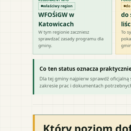
właściwy region
do
WFOŚiGW w
do
Katowicach
liśc
W tym regionie zaczniesz
To sy
sprawdzać zasady programu dla
poka
gminy.
gmin
Co ten status oznacza praktyczni
Dla tej gminy najpierw sprawdź oficjal
zakresie prac i dokumentach potrzebny
Który poziom do