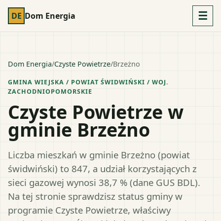
☰
DE
Dom Energia
Dom Energia
/
Czyste Powietrze
/
Brzeżno
GMINA WIEJSKA
/ POWIAT
ŚWIDWIŃSKI
/ WOJ.
ZACHODNIOPOMORSKIE
Czyste Powietrze w
gminie Brzeżno
Liczba mieszkań w gminie Brzeżno (powiat
świdwiński) to 847, a udział korzystających z
sieci gazowej wynosi 38,7 % (dane GUS BDL).
Na tej stronie sprawdzisz status gminy w
programie Czyste Powietrze, właściwy