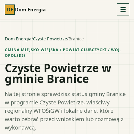
☰
DE
Dom Energia
Dom Energia
/
Czyste Powietrze
/
Branice
GMINA MIEJSKO-WIEJSKA
/ POWIAT
GŁUBCZYCKI
/ WOJ.
OPOLSKIE
Czyste Powietrze w
gminie Branice
Na tej stronie sprawdzisz status gminy Branice
w programie Czyste Powietrze, właściwy
regionalny WFOŚiGW i lokalne dane, które
warto zebrać przed wnioskiem lub rozmową z
wykonawcą.