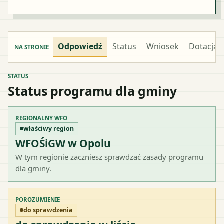
Odpowiedź
Status
Wniosek
Dotacja
NA STRONIE
STATUS
Status programu dla gminy
REGIONALNY WFO
właściwy region
WFOŚiGW w Opolu
W tym regionie zaczniesz sprawdzać zasady programu
dla gminy.
POROZUMIENIE
do sprawdzenia