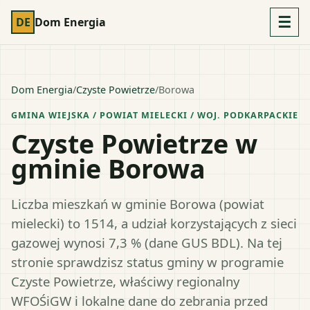
☰
DE
Dom Energia
Dom Energia
/
Czyste Powietrze
/
Borowa
GMINA WIEJSKA
/ POWIAT
MIELECKI
/ WOJ.
PODKARPACKIE
Czyste Powietrze w
gminie Borowa
Liczba mieszkań w gminie Borowa (powiat
mielecki) to 1514, a udział korzystających z sieci
gazowej wynosi 7,3 % (dane GUS BDL). Na tej
stronie sprawdzisz status gminy w programie
Czyste Powietrze, właściwy regionalny
WFOŚiGW i lokalne dane do zebrania przed