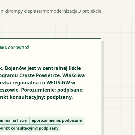
niki
Pompy ciepła
Termomodernizacja
O projekcie
YBKA ODPOWIEDŹ
k. Bojanów jest w centralnej liście
ogramu Czyste Powietrze. Właściwa
ieżka regionalna to WFOŚiGW w
eszowie. Porozumienie: podpisane;
nkt konsultacyjny: podpisany.
gmina na liście
porozumienie:
podpisane
punkt konsultacyjny:
podpisany