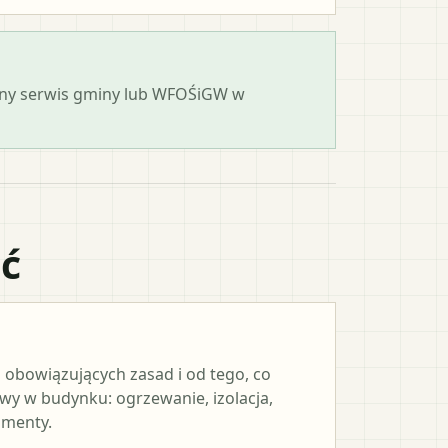
cjalny serwis gminy lub WFOŚiGW w
ać
 obowiązujących zasad i od tego, co
y w budynku: ogrzewanie, izolacja,
umenty.