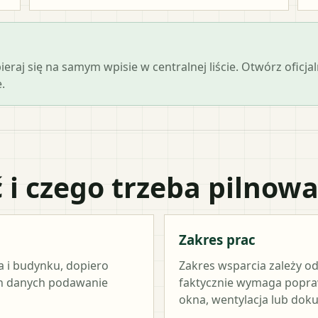
opieraj się na samym wpisie w centralnej liście. Otwórz ofi
.
 i czego trzeba pilnow
Zakres prac
a i budynku, dopiero
Zakres wsparcia zależy od
ch danych podawanie
faktycznie wymaga popraw
okna, wentylacja lub dok