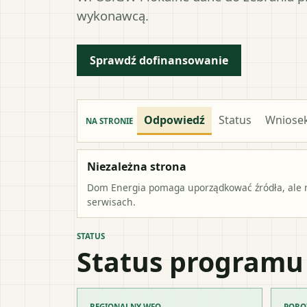
wykonawcą.
Sprawdź dofinansowanie
Odpowiedź
Status
Wniose
NA STRONIE
Niezależna strona
Dom Energia pomaga uporządkować źródła, ale ni
serwisach.
STATUS
Status programu
REGIONALNY WFO
PORO