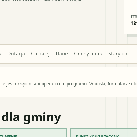
TE
18
k
Dotacja
Co dalej
Dane
Gminy obok
Stary piec
e jest urzędem ani operatorem programu. Wnioski, formularze i lok
 dla gminy
ZUMIENIE
PUNKT KONSULTACYJNY