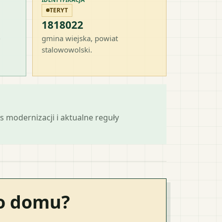
TERYT
1818022
-
gmina wiejska
, powiat
stalowowolski
.
s modernizacji i aktualne reguły
go domu?