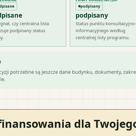
dpisane
podpisany
dpisane
podpisany
gnał, czy centralna lista
Status punktu konsultacyjno
zuje podpisany status
informacyjnego według
y.
centralnej listy programu.
e
ecyzji potrzebne są jeszcze dane budynku, dokumenty, zakre
le.
finansowania dla Twoje