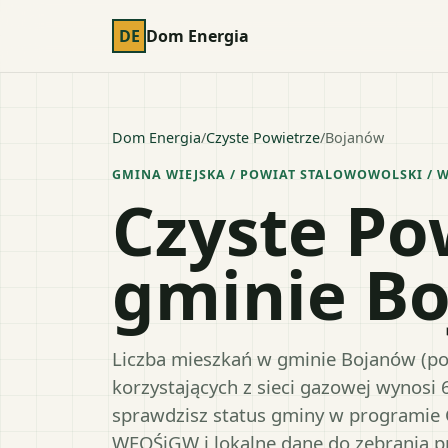
DE
Dom Energia
Dom Energia
/
Czyste Powietrze
/
Bojanów
GMINA WIEJSKA
/ POWIAT
STALOWOWOLSKI
/ 
Czyste Po
gminie B
Liczba mieszkań w gminie Bojanów (pow
korzystających z sieci gazowej wynosi 
sprawdzisz status gminy w programie 
WFOŚiGW i lokalne dane do zebrania 