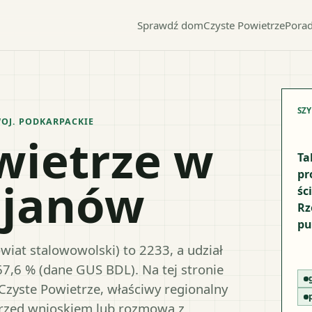
Sprawdź dom
Czyste Powietrze
Porad
SZ
WOJ.
PODKARPACKIE
wietrze w
Ta
pr
ojanów
śc
Rz
pu
iat stalowowolski) to 2233, a udział
67,6 % (dane GUS BDL). Na tej stronie
Czyste Powietrze, właściwy regionalny
przed wnioskiem lub rozmową z