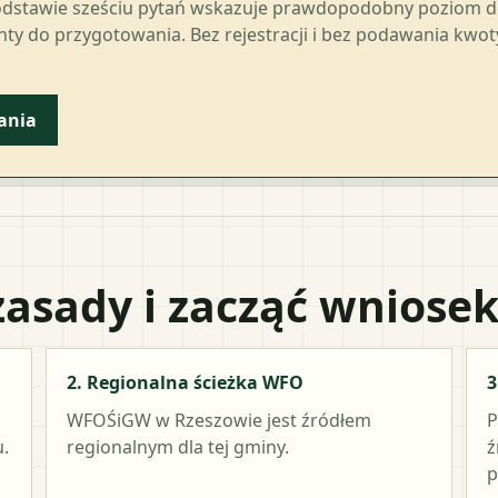
odstawie sześciu pytań wskazuje prawdopodobny poziom 
ty do przygotowania. Bez rejestracji i bez podawania kwo
ania
zasady i zacząć wniose
2. Regionalna ścieżka WFO
3
WFOŚiGW w Rzeszowie
jest źródłem
P
.
regionalnym dla tej gminy.
ź
p