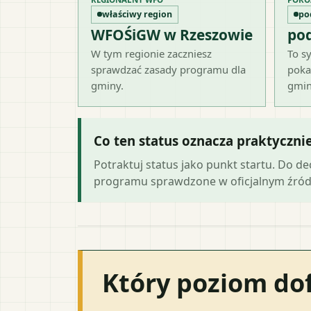
właściwy region
po
WFOŚiGW w Rzeszowie
po
W tym regionie zaczniesz
To sy
sprawdzać zasady programu dla
poka
gminy.
gmin
Co ten status oznacza praktyczni
Potraktuj status jako punkt startu. Do d
programu sprawdzone w oficjalnym źród
Który poziom do