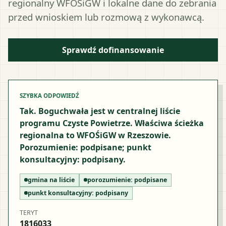
regionalny WFOŚiGW i lokalne dane do zebrania
przed wnioskiem lub rozmową z wykonawcą.
Sprawdź dofinansowanie
SZYBKA ODPOWIEDŹ
Tak. Boguchwała jest w centralnej liście
programu Czyste Powietrze. Właściwa ścieżka
regionalna to WFOŚiGW w Rzeszowie.
Porozumienie: podpisane; punkt
konsultacyjny: podpisany.
gmina na liście
porozumienie:
podpisane
punkt konsultacyjny:
podpisany
TERYT
1816033