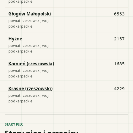
podkarpackie
Głogów Małopolski
6553
powiat
rzeszowski
, woj.
podkarpackie
Hyżne
2157
powiat
rzeszowski
, woj.
podkarpackie
Kamień (rzeszowski)
1685
powiat
rzeszowski
, woj.
podkarpackie
Krasne (rzeszowski)
4229
powiat
rzeszowski
, woj.
podkarpackie
STARY PIEC
Stary piec i przepisy