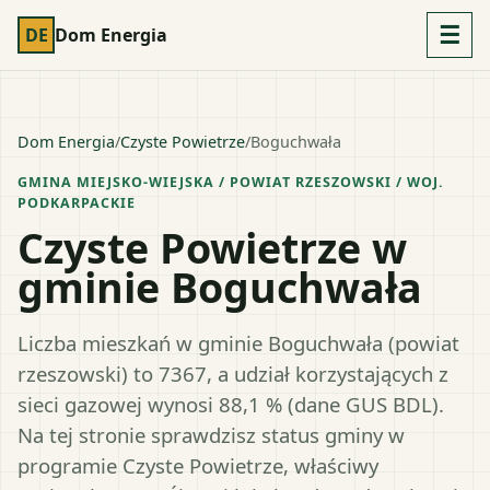
☰
DE
Dom Energia
Dom Energia
/
Czyste Powietrze
/
Boguchwała
GMINA MIEJSKO-WIEJSKA
/ POWIAT
RZESZOWSKI
/ WOJ.
PODKARPACKIE
Czyste Powietrze w
gminie Boguchwała
Liczba mieszkań w gminie Boguchwała (powiat
rzeszowski) to 7367, a udział korzystających z
sieci gazowej wynosi 88,1 % (dane GUS BDL).
Na tej stronie sprawdzisz status gminy w
programie Czyste Powietrze, właściwy