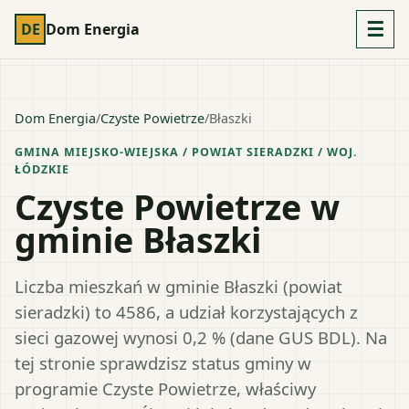
☰
DE
Dom Energia
Dom Energia
/
Czyste Powietrze
/
Błaszki
GMINA MIEJSKO-WIEJSKA
/ POWIAT
SIERADZKI
/ WOJ.
ŁÓDZKIE
Czyste Powietrze w
gminie Błaszki
Liczba mieszkań w gminie Błaszki (powiat
sieradzki) to 4586, a udział korzystających z
sieci gazowej wynosi 0,2 % (dane GUS BDL). Na
tej stronie sprawdzisz status gminy w
programie Czyste Powietrze, właściwy