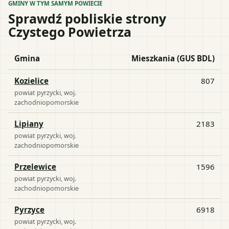
GMINY W TYM SAMYM POWIECIE
Sprawdź pobliskie strony
Czystego Powietrza
Gmina
Mieszkania (GUS BDL)
Kozielice
807
powiat
pyrzycki
, woj.
zachodniopomorskie
Lipiany
2183
powiat
pyrzycki
, woj.
zachodniopomorskie
Przelewice
1596
powiat
pyrzycki
, woj.
zachodniopomorskie
Pyrzyce
6918
powiat
pyrzycki
, woj.