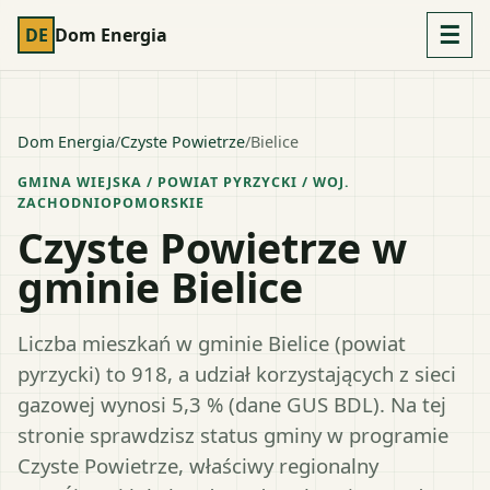
☰
DE
Dom Energia
Dom Energia
/
Czyste Powietrze
/
Bielice
GMINA WIEJSKA
/ POWIAT
PYRZYCKI
/ WOJ.
ZACHODNIOPOMORSKIE
Czyste Powietrze w
gminie Bielice
Liczba mieszkań w gminie Bielice (powiat
pyrzycki) to 918, a udział korzystających z sieci
gazowej wynosi 5,3 % (dane GUS BDL). Na tej
stronie sprawdzisz status gminy w programie
Czyste Powietrze, właściwy regionalny