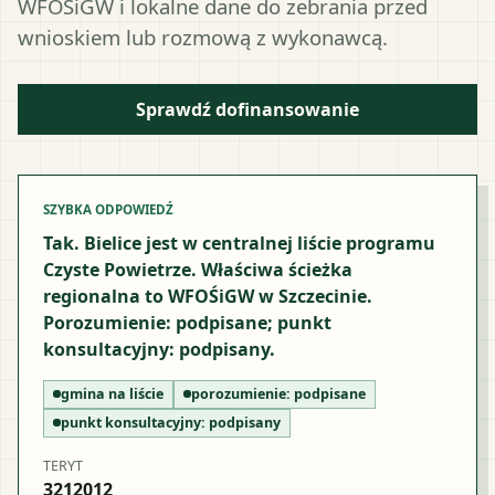
WFOŚiGW i lokalne dane do zebrania przed
wnioskiem lub rozmową z wykonawcą.
Sprawdź dofinansowanie
SZYBKA ODPOWIEDŹ
Tak. Bielice jest w centralnej liście programu
Czyste Powietrze. Właściwa ścieżka
regionalna to WFOŚiGW w Szczecinie.
Porozumienie: podpisane; punkt
konsultacyjny: podpisany.
gmina na liście
porozumienie:
podpisane
punkt konsultacyjny:
podpisany
TERYT
3212012