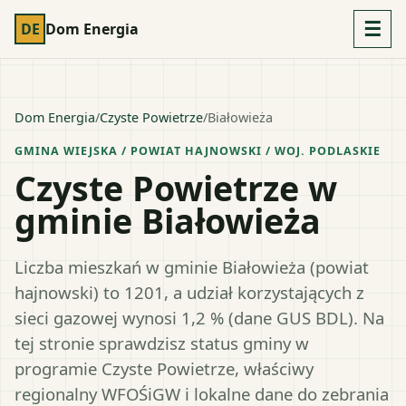
☰
DE
Dom Energia
Dom Energia
/
Czyste Powietrze
/
Białowieża
GMINA WIEJSKA
/ POWIAT
HAJNOWSKI
/ WOJ.
PODLASKIE
Czyste Powietrze w
gminie Białowieża
Liczba mieszkań w gminie Białowieża (powiat
hajnowski) to 1201, a udział korzystających z
sieci gazowej wynosi 1,2 % (dane GUS BDL). Na
tej stronie sprawdzisz status gminy w
programie Czyste Powietrze, właściwy
regionalny WFOŚiGW i lokalne dane do zebrania