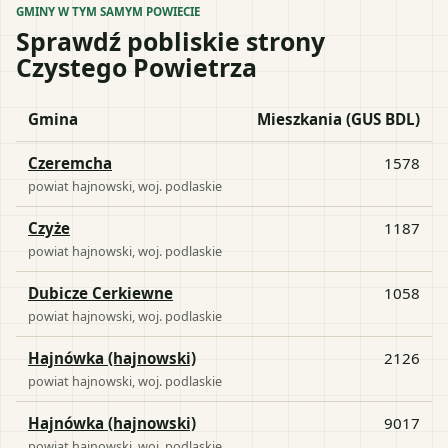
GMINY W TYM SAMYM POWIECIE
Sprawdź pobliskie strony
Czystego Powietrza
Gmina
Mieszkania (GUS BDL)
Czeremcha
1578
powiat
hajnowski
, woj.
podlaskie
Czyże
1187
powiat
hajnowski
, woj.
podlaskie
Dubicze Cerkiewne
1058
powiat
hajnowski
, woj.
podlaskie
Hajnówka (hajnowski)
2126
powiat
hajnowski
, woj.
podlaskie
Hajnówka (hajnowski)
9017
powiat
hajnowski
, woj.
podlaskie