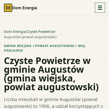
☰
DE
Dom Energia
Dom Energia
/
Czyste Powietrze
/
Augustów (powiat augustowski)
GMINA WIEJSKA
/ POWIAT
AUGUSTOWSKI
/ WOJ.
PODLASKIE
Czyste Powietrze w
gminie Augustów
(gmina wiejska,
powiat augustowski)
Liczba mieszkań w gminie Augustów (powiat
augustowski) to 1906, a udział korzystających z