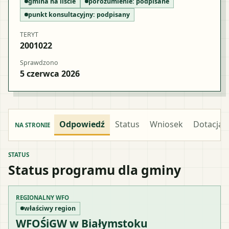
gmina na liście
porozumienie:
podpisane
punkt konsultacyjny:
podpisany
TERYT
2001022
Sprawdzono
5 czerwca 2026
Odpowiedź
Status
Wniosek
Dotacja
NA STRONIE
STATUS
Status programu dla gminy
REGIONALNY WFO
właściwy region
WFOŚiGW w Białymstoku