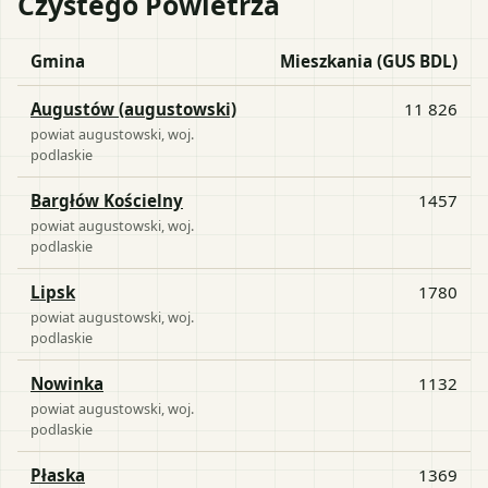
Czystego Powietrza
Gmina
Mieszkania (GUS BDL)
Augustów (augustowski)
11 826
powiat
augustowski
, woj.
podlaskie
Bargłów Kościelny
1457
powiat
augustowski
, woj.
podlaskie
Lipsk
1780
powiat
augustowski
, woj.
podlaskie
Nowinka
1132
powiat
augustowski
, woj.
podlaskie
Płaska
1369