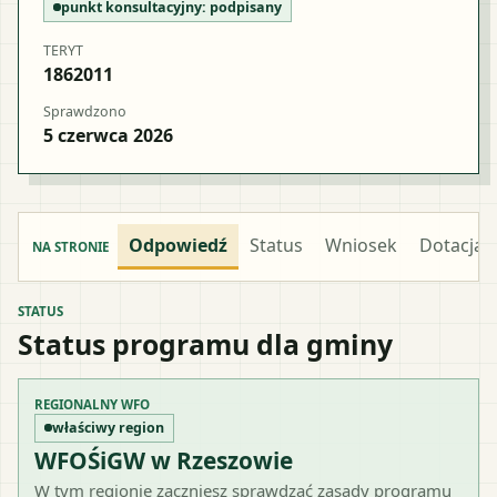
punkt konsultacyjny:
podpisany
TERYT
1862011
Sprawdzono
5 czerwca 2026
Odpowiedź
Status
Wniosek
Dotacja
NA STRONIE
STATUS
Status programu dla gminy
REGIONALNY WFO
właściwy region
WFOŚiGW w Rzeszowie
W tym regionie zaczniesz sprawdzać zasady programu