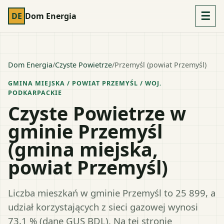
☰
DE
Dom Energia
Dom Energia
/
Czyste Powietrze
/
Przemyśl (powiat Przemyśl)
GMINA MIEJSKA
/ POWIAT
PRZEMYŚL
/ WOJ.
PODKARPACKIE
Czyste Powietrze w
gminie Przemyśl
(gmina miejska,
powiat Przemyśl)
Liczba mieszkań w gminie Przemyśl to 25 899, a
udział korzystających z sieci gazowej wynosi
73,1 % (dane GUS BDL). Na tej stronie